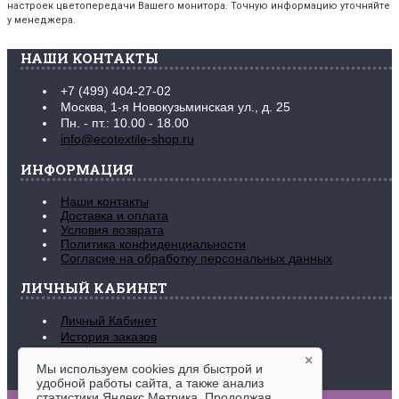
настроек цветопередачи Вашего монитора. Точную информацию уточняйте
у менеджера.
НАШИ КОНТАКТЫ
+7 (499) 404-27-02
Москва, 1-я Новокузьминская ул., д. 25
Пн. - пт.: 10.00 - 18.00
info@ecotextile-shop.ru
ИНФОРМАЦИЯ
Наши контакты
Доставка и оплата
Условия возврата
Политика конфиденциальности
Согласие на обработку персональных данных
ЛИЧНЫЙ КАБИНЕТ
Личный Кабинет
История заказов
Закладки (
0
)
×
Рассылка новостей
Мы используем cookies для быстрой и
удобной работы сайта, а также анализ
www.ecotextile-shop.ru © 2016-2026
статистики Яндекс Метрика. Продолжая