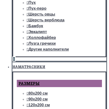
Пух
Пух-перо
Шерсть овцы
Шерсть верблюда
Бамбук
Эвкалипт
Холлофайбер
Лузга гречихи
Другие наполнители
+
НАМАТРАСНИКИ
РАЗМЕРЫ
80х200 см
90х200 см
120х200 см