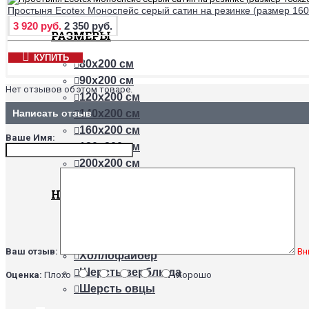
Простыня Ecotex Моноспейс серый сатин на резинке (размер 160
3 920 руб.
2 350 руб.
РАЗМЕРЫ
КУПИТЬ
80х200 см
90х200 см
Нет отзывов об этом товаре.
120х200 см
140х200 см
Написать отзыв
160х200 см
Ваше Имя:
180х200 см
200х200 см
НАПОЛНИТЕЛИ
Бамбук
Хлопок
Ваш отзыв:
Вн
Холлофайбер
Шерсть верблюда
Оценка:
Плохо
Хорошо
Шерсть овцы