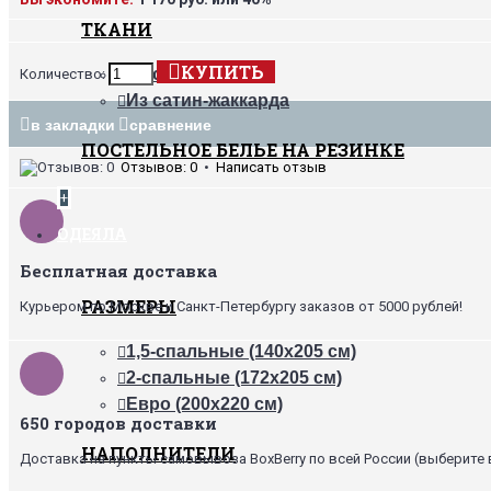
ТКАНИ
КУПИТЬ
Из сатина
Количество:
Из сатин-жаккарда
в закладки
сравнение
ПОСТЕЛЬНОЕ БЕЛЬЕ НА РЕЗИНКЕ
Отзывов: 0
•
Написать отзыв
+
ОДЕЯЛА
Бесплатная доставка
РАЗМЕРЫ
Курьером по Москве и Санкт-Петербургу заказов от 5000 рублей!
1,5-спальные (140х205 см)
2-спальные (172х205 см)
Евро (200х220 см)
650 городов доставки
НАПОЛНИТЕЛИ
Доставка на пункты самовывоза BoxBerry по всей России (выберите 