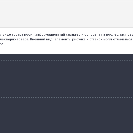
ем виде товара носит информационный характер и основана на последних пр
тацию товара. Внешний вид, элементы рисунка и оттенок могут отличаться о
ра.