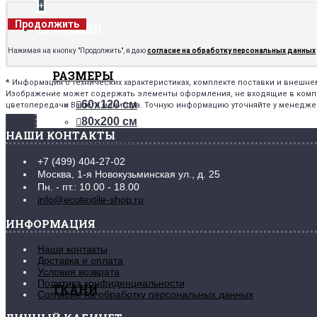
+
Продолжить
ПРОСТЫНИ
Нажимая на кнопку "Продолжить", я даю
согласие на обработку персональных данных
РАЗМЕРЫ
*
Информация о технических характеристиках, комплекте поставки и внешн
Изображение может содержать элементы оформления, не входящие в комплек
60х120 см
цветопередачи Вашего монитора. Точную информацию уточняйте у менедже
80х200 см
НАШИ КОНТАКТЫ
90х200 см
120х200 см
+7 (499) 404-27-02
140х200 см
Москва, 1-я Новокузьминская ул., д. 25
Пн. - пт.: 10.00 - 18.00
150х215 см
info@ecotextile-shop.ru
160х200 см
ИНФОРМАЦИЯ
180х200 см
200х200 см
Наши контакты
220х240 см
Доставка и оплата
Условия возврата
Политика конфиденциальности
ТКАНИ
Согласие на обработку персональных данных