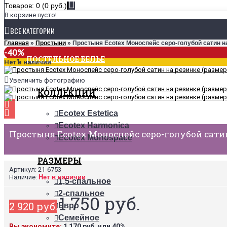
Товаров: 0 (0 руб.)
В корзине пусто!
ВСЕ КАТЕГОРИИ
Главная
»
Простыни
» Простыня Ecotex Моноспейс серо-голубой сатин на
-40%
ПОСТЕЛЬНОЕ БЕЛЬЕ
Нет в наличии
Увеличить фотографию
КОЛЛЕКЦИИ
Ecotex Estetica
Ecotex Harmonica
Простыня Ecotex Моноспейс серо-голубой сатин
Ecotex Monospace
РАЗМЕРЫ
Артикул:
21-6753
Наличие:
Нет в наличии
1,5-спальное
2-спальное
1 750 руб.
2 920 руб.
Евро
Семейное
Вы экономите:
1 170 руб. или 40%