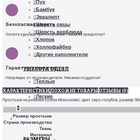
Пух
Бамбук
Эвкалипт
Безопасная оплата
Шерсть овцы
Шерсть верблюда
Оплата курьеру при получении! Никаких предоплат!
Хлопок
Холлофайбер
Другие наполнители
Гарантия качества
ТЕПЛОТА ОДЕЯЛ
Напрямую от производителя. Никаких подделок!
Теплые
Всесезонные
ХАРАКТЕРИСТИКИ
ПОХОЖИЕ ТОВАРЫ
ОТЗЫВЫ (0)
Легкие
Простыня на резинке Ecotex Моноспейс, цвет серо-голубой, размер 90
+
Размер простыни
ПОДУШКИ
Страна производства
Ткань
Материал
РАЗМЕРЫ