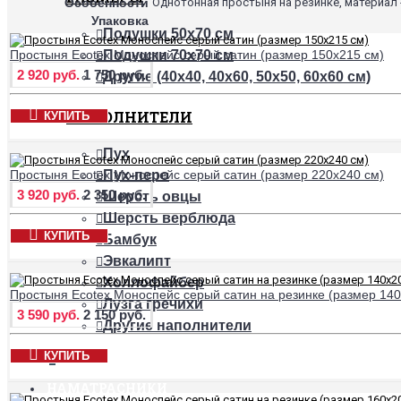
Особенности
Однотонная простыня на резинке, материал -
Упаковка
Подушки 50х70 см
Простыня Ecotex Моноспейс серый сатин (размер 150х215 см)
Подушки 70х70 см
2 920 руб.
1 750 руб.
Другие (40х40, 40х60, 50х50, 60х60 см)
НАПОЛНИТЕЛИ
КУПИТЬ
Пух
Простыня Ecotex Моноспейс серый сатин (размер 220х240 см)
Пух-перо
3 920 руб.
2 350 руб.
Шерсть овцы
Шерсть верблюда
КУПИТЬ
Бамбук
Эвкалипт
Холлофайбер
Простыня Ecotex Моноспейс серый сатин на резинке (размер 140
Лузга гречихи
3 590 руб.
2 150 руб.
Другие наполнители
КУПИТЬ
+
НАМАТРАСНИКИ