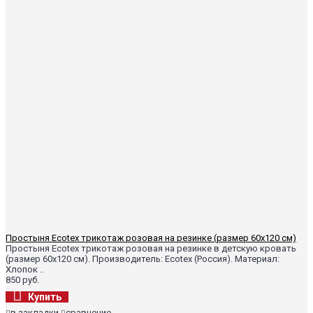
Простыня Ecotex трикотаж розовая на резинке (размер 60х120 см)
Простыня Ecotex трикотаж розовая на резинке в детскую кровать
(размер 60х120 см). Производитель: Ecotex (Россия). Материал:
Хлопок ..
850 руб.
Купить
в закладки
сравнение