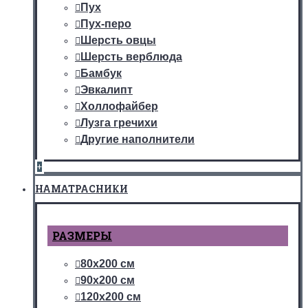
Пух
Пух-перо
Шерсть овцы
Шерсть верблюда
Бамбук
Эвкалипт
Холлофайбер
Лузга гречихи
Другие наполнители
+
НАМАТРАСНИКИ
РАЗМЕРЫ
80х200 см
90х200 см
120х200 см