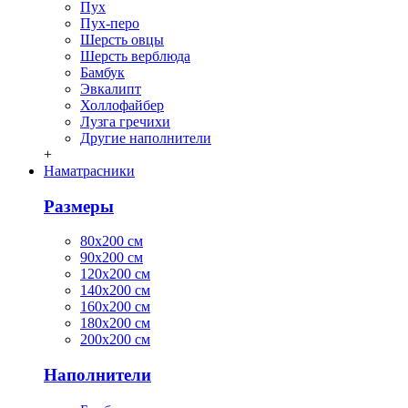
Пух
Пух-перо
Шерсть овцы
Шерсть верблюда
Бамбук
Эвкалипт
Холлофайбер
Лузга гречихи
Другие наполнители
+
Наматрасники
Размеры
80х200 см
90х200 см
120х200 см
140х200 см
160х200 см
180х200 см
200х200 см
Наполнители