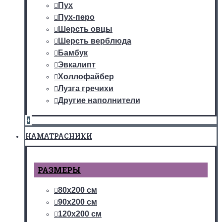
Пух
Пух-перо
Шерсть овцы
Шерсть верблюда
Бамбук
Эвкалипт
Холлофайбер
Лузга гречихи
Другие наполнители
+
НАМАТРАСНИКИ
РАЗМЕРЫ
80х200 см
90х200 см
120х200 см