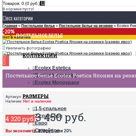
Товаров: 0 (0 руб.)
В корзине пусто!
ВСЕ КАТЕГОРИИ
Главная
»
Постельное белье
»
Постельное белье на резинке
» Ecotex Poe
-20%
ПОСТЕЛЬНОЕ БЕЛЬЕ
Нет в наличии
Увеличить фотографию
КОЛЛЕКЦИИ
Ecotex Estetica
Постельное белье Ecotex Poetica Япония на рези
Ecotex Harmonica
Ecotex Monospace
РАЗМЕРЫ
Артикул:
21-3795
Наличие:
Нет в наличии
1,5-спальное
3 450 руб.
2-спальное
4 320 руб.
Евро
Семейное
Вы экономите:
870 руб. или 20%