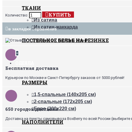
ТКАНИ
КУПИТЬ
Количество:
Из сатина
Из сатин-жаккарда
в закладки
сравнение
ПОСТЕЛЬНОЕ БЕЛЬЕ НА РЕЗИНКЕ
Отзывов: 0
•
Написать отзыв
+
ОДЕЯЛА
Бесплатная доставка
Курьером по Москве и Санкт-Петербургу заказов от 5000 рублей!
РАЗМЕРЫ
1,5-спальные (140х205 см)
2-спальные (172х205 см)
650 городов доставки
Евро (200х220 см)
Доставка на пункты самовывоза BoxBerry по всей России (выберите 
НАПОЛНИТЕЛИ