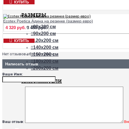
КУПИТЬ
РАЗМЕРЫ
Ecotex Poetica Адина на резинке (размер евро)
80х200 см
4 320 руб.
3 450 руб.
90х200 см
120х200 см
КУПИТЬ
140х200 см
Нет отзывов об этом товаре.
160х200 см
180х200 см
Написать отзыв
200х200 см
Ваше Имя:
НАПОЛНИТЕЛИ
Бамбук
Хлопок
Холлофайбер
Шерсть верблюда
Шерсть овцы
Ваш отзыв:
Вн