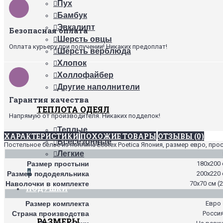
Пух
Бамбук
Эвкалипт
Безопасная оплата
Шерсть овцы
Оплата курьеру при получении! Никаких предоплат!
Шерсть верблюда
Хлопок
Холлофайбер
Другие наполнители
Гарантия качества
ТЕПЛОТА ОДЕЯЛ
Напрямую от производителя. Никаких подделок!
Теплые
ХАРАКТЕРИСТИКИ
ПОХОЖИЕ ТОВАРЫ
ОТЗЫВЫ (0)
Всесезонные
Постельное белье из поплина Ecotex Poetica Япония, размер евро, про
Легкие
Размер простыни
180х200
+
Размер пододеяльника
200х220
Наволочки в комплекте
70х70 см (2
ПОДУШКИ
Размер комплекта
Евро
Страна производства
Росси
РАЗМЕРЫ