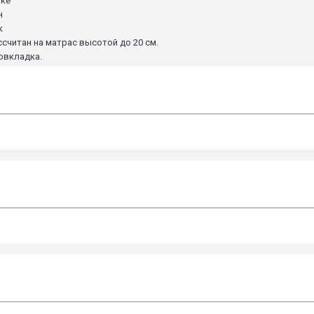
нке
н
к
ссчитан на матрас высотой до 20 см.
овкладка.