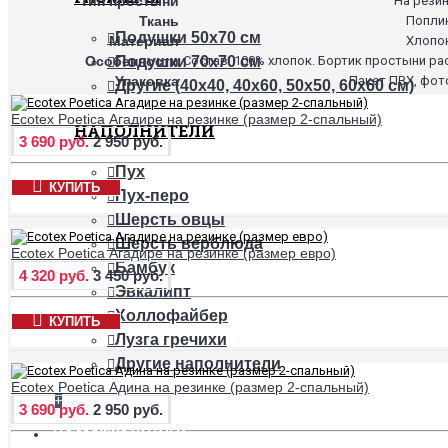
Тип простыни
На рези
Ткань
Попли
Подушки 50х70 см
Материал
Хлопо
Особенности
Состав: 100% хлопок. Бортик простыни ра
Подушки 70х70 см
Упаковка
Пакет ПВХ, фот
Другие (40х40, 40х60, 50х50, 60х60 см)
Ecotex Poetica Агадире на резинке (размер 2-спальный)
НАПОЛНИТЕЛИ
3 690 руб.
2 950 руб.
Пух
КУПИТЬ
Пух-перо
Шерсть овцы
Шерсть верблюда
Ecotex Poetica Агадире на резинке (размер евро)
Бамбук
4 320 руб.
3 450 руб.
Эвкалипт
Холлофайбер
КУПИТЬ
Лузга гречихи
Другие наполнители
Ecotex Poetica Адина на резинке (размер 2-спальный)
+
3 690 руб.
2 950 руб.
НАМАТРАСНИКИ