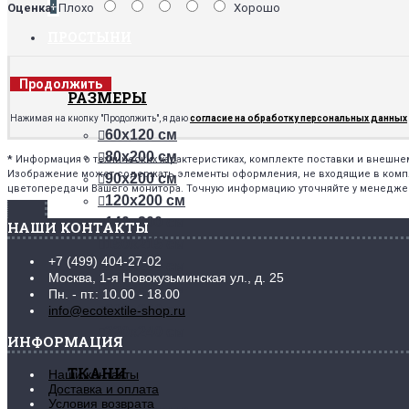
+
Оценка:
Плохо
Хорошо
ПРОСТЫНИ
Продолжить
РАЗМЕРЫ
Нажимая на кнопку "Продолжить", я даю
согласие на обработку персональных данных
60х120 см
80х200 см
*
Информация о технических характеристиках, комплекте поставки и внешн
Изображение может содержать элементы оформления, не входящие в комплек
90х200 см
цветопередачи Вашего монитора. Точную информацию уточняйте у менедже
120х200 см
140х200 см
НАШИ КОНТАКТЫ
150х215 см
+7 (499) 404-27-02
160х200 см
Москва, 1-я Новокузьминская ул., д. 25
180х200 см
Пн. - пт.: 10.00 - 18.00
200х200 см
info@ecotextile-shop.ru
220х240 см
ИНФОРМАЦИЯ
ТКАНИ
Наши контакты
Доставка и оплата
Условия возврата