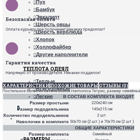
Пух
Бамбук
Эвкалипт
Безопасная оплата
Шерсть овцы
Оплата курьеру при получении! Никаких предоплат!
Шерсть верблюда
Хлопок
Холлофайбер
Другие наполнители
Гарантия качества
ТЕПЛОТА ОДЕЯЛ
Напрямую от производителя. Никаких подделок!
Теплые
ХАРАКТЕРИСТИКИ
ПОХОЖИЕ ТОВАРЫ
ОТЗЫВЫ (0)
Всесезонные
Постельное белье из сатина Ecotex Harmonica Тетрис, размер семейный
Легкие
В СОСТАВ КОМПЛЕКТА ВХОДЯТ
Размер простыни
220х240 см
+
Размер пододеяльника
145х215 см
Количество пододеяльников
2 шт.
ПОДУШКИ
Наволочки в комплекте
50х70 см (2 шт.) и 70х70 см (2 шт.)
ОБЩИЕ ХАРАКТЕРИСТИКИ
Размер комплекта
Семейный
РАЗМЕРЫ