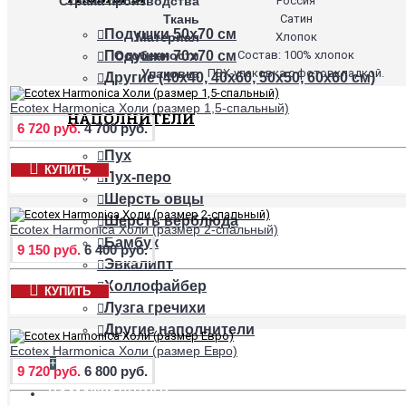
Страна производства
Россия
Ткань
Сатин
Подушки 50х70 см
Материал
Хлопок
Особенности
Состав: 100% хлопок
Подушки 70х70 см
Упаковка
ПВХ-упаковка с фотовкладкой.
Другие (40х40, 40х60, 50х50, 60х60 см)
Ecotex Harmonica Холи (размер 1,5-спальный)
НАПОЛНИТЕЛИ
6 720 руб.
4 700 руб.
Пух
КУПИТЬ
Пух-перо
Шерсть овцы
Шерсть верблюда
Ecotex Harmonica Холи (размер 2-спальный)
Бамбук
9 150 руб.
6 400 руб.
Эвкалипт
Холлофайбер
КУПИТЬ
Лузга гречихи
Другие наполнители
Ecotex Harmonica Холи (размер Евро)
+
9 720 руб.
6 800 руб.
НАМАТРАСНИКИ