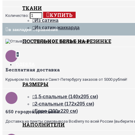
ТКАНИ
КУПИТЬ
Количество:
Из сатина
Из сатин-жаккарда
в закладки
сравнение
ПОСТЕЛЬНОЕ БЕЛЬЕ НА РЕЗИНКЕ
Отзывов: 0
•
Написать отзыв
+
ОДЕЯЛА
Бесплатная доставка
Курьером по Москве и Санкт-Петербургу заказов от 5000 рублей!
РАЗМЕРЫ
1,5-спальные (140х205 см)
2-спальные (172х205 см)
650 городов доставки
Евро (200х220 см)
Доставка на пункты самовывоза BoxBerry по всей России (выберите 
НАПОЛНИТЕЛИ