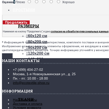
+
Оценка:
Плохо
Хорошо
ПРОСТЫНИ
Продолжить
РАЗМЕРЫ
Нажимая на кнопку "Продолжить", я даю
согласие на обработку персональных данных
60х120 см
80х200 см
*
Информация о технических характеристиках, комплекте поставки и внешн
Изображение может содержать элементы оформления, не входящие в комплек
90х200 см
цветопередачи Вашего монитора. Точную информацию уточняйте у менедже
120х200 см
140х200 см
НАШИ КОНТАКТЫ
150х215 см
+7 (499) 404-27-02
160х200 см
Москва, 1-я Новокузьминская ул., д. 25
180х200 см
Пн. - пт.: 10.00 - 18.00
200х200 см
info@ecotextile-shop.ru
220х240 см
ИНФОРМАЦИЯ
ТКАНИ
Наши контакты
Доставка и оплата
Условия возврата