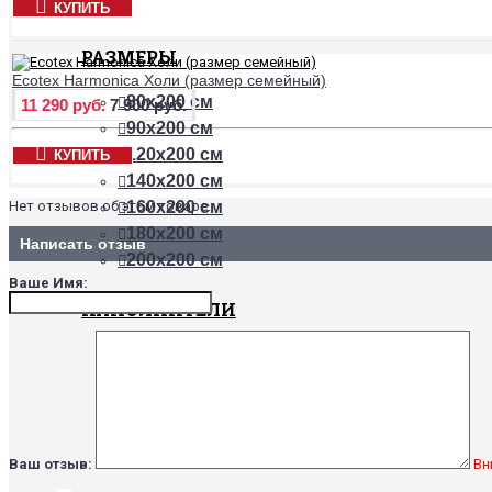
КУПИТЬ
РАЗМЕРЫ
Ecotex Harmonica Холи (размер семейный)
80х200 см
11 290 руб.
7 900 руб.
90х200 см
120х200 см
КУПИТЬ
140х200 см
Нет отзывов об этом товаре.
160х200 см
180х200 см
Написать отзыв
200х200 см
Ваше Имя:
НАПОЛНИТЕЛИ
Бамбук
Хлопок
Холлофайбер
Шерсть верблюда
Шерсть овцы
Ваш отзыв:
Вн