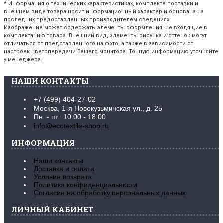
*
Информация о технических характеристиках, комплекте поставки и
внешнем виде товара носит информационный характер и основана на
последних предоставленных производителем сведениях.
Изображение может содержать элементы оформления, не входящие в
комплектацию товара. Внешний вид, элементы рисунка и оттенок могут
отличаться от представленного на фото, а также в зависимости от
настроек цветопередачи Вашего монитора. Точную информацию уточняйте
у менеджера.
НАШИ КОНТАКТЫ
+7 (499) 404-27-02
Москва, 1-я Новокузьминская ул., д. 25
Пн. - пт.: 10.00 - 18.00
info@ecotextile-shop.ru
ИНФОРМАЦИЯ
Наши контакты
Доставка и оплата
Условия возврата
Политика конфиденциальности
Согласие на обработку персональных данных
ЛИЧНЫЙ КАБИНЕТ