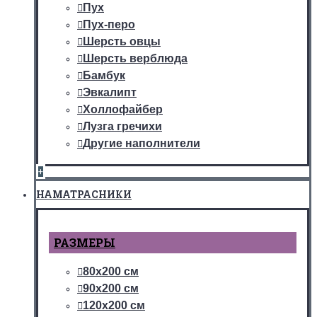
Пух
Пух-перо
Шерсть овцы
Шерсть верблюда
Бамбук
Эвкалипт
Холлофайбер
Лузга гречихи
Другие наполнители
+
НАМАТРАСНИКИ
РАЗМЕРЫ
80х200 см
90х200 см
120х200 см