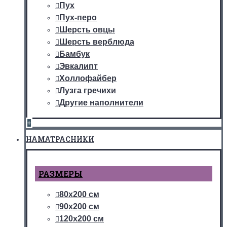
Пух
Пух-перо
Шерсть овцы
Шерсть верблюда
Бамбук
Эвкалипт
Холлофайбер
Лузга гречихи
Другие наполнители
+
НАМАТРАСНИКИ
РАЗМЕРЫ
80х200 см
90х200 см
120х200 см