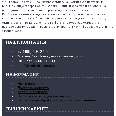
*
Информация о технических характеристиках, комплекте поставки и
внешнем виде товара носит информационный характер и основана на
последних предоставленных производителем сведениях.
Изображение может содержать элементы оформления, не входящие в
комплектацию товара. Внешний вид, элементы рисунка и оттенок могут
отличаться от представленного на фото, а также в зависимости от
настроек цветопередачи Вашего монитора. Точную информацию уточняйте
у менеджера.
НАШИ КОНТАКТЫ
+7 (499) 404-27-02
Москва, 1-я Новокузьминская ул., д. 25
Пн. - пт.: 10.00 - 18.00
info@ecotextile-shop.ru
ИНФОРМАЦИЯ
Наши контакты
Доставка и оплата
Условия возврата
Политика конфиденциальности
Согласие на обработку персональных данных
ЛИЧНЫЙ КАБИНЕТ