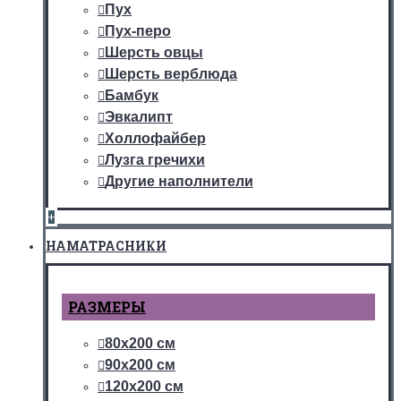
Пух
Пух-перо
Шерсть овцы
Шерсть верблюда
Бамбук
Эвкалипт
Холлофайбер
Лузга гречихи
Другие наполнители
+
НАМАТРАСНИКИ
РАЗМЕРЫ
80х200 см
90х200 см
120х200 см