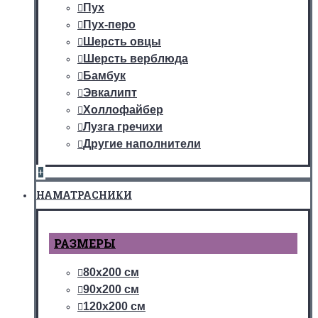
Пух
Пух-перо
Шерсть овцы
Шерсть верблюда
Бамбук
Эвкалипт
Холлофайбер
Лузга гречихи
Другие наполнители
+
НАМАТРАСНИКИ
РАЗМЕРЫ
80х200 см
90х200 см
120х200 см