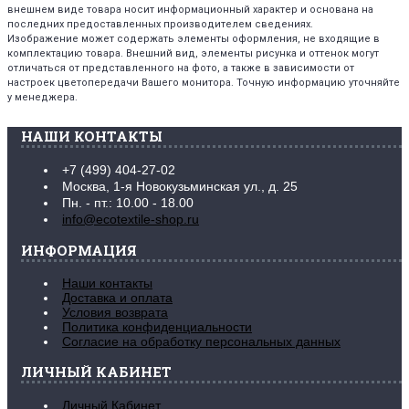
внешнем виде товара носит информационный характер и основана на
последних предоставленных производителем сведениях.
Изображение может содержать элементы оформления, не входящие в
комплектацию товара. Внешний вид, элементы рисунка и оттенок могут
отличаться от представленного на фото, а также в зависимости от
настроек цветопередачи Вашего монитора. Точную информацию уточняйте
у менеджера.
НАШИ КОНТАКТЫ
+7 (499) 404-27-02
Москва, 1-я Новокузьминская ул., д. 25
Пн. - пт.: 10.00 - 18.00
info@ecotextile-shop.ru
ИНФОРМАЦИЯ
Наши контакты
Доставка и оплата
Условия возврата
Политика конфиденциальности
Согласие на обработку персональных данных
ЛИЧНЫЙ КАБИНЕТ
Личный Кабинет