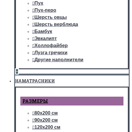
Пух
Пух-перо
Шерсть овцы
Шерсть верблюда
Бамбук
Эвкалипт
Холлофайбер
Лузга гречихи
Другие наполнители
+
НАМАТРАСНИКИ
РАЗМЕРЫ
80х200 см
90х200 см
120х200 см