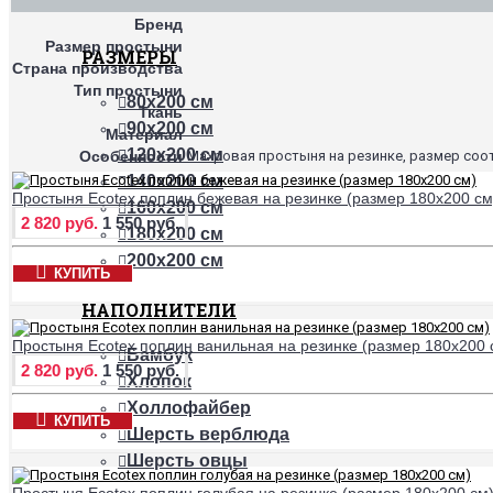
Бренд
Размер простыни
РАЗМЕРЫ
Страна производства
Тип простыни
80х200 см
Ткань
90х200 см
Материал
120х200 см
Особенности
Махровая простыня на резинке, размер соотв
140х200 см
Простыня Ecotex поплин бежевая на резинке (размер 180х200 см
160х200 см
2 820 руб.
1 550 руб.
180х200 см
200х200 см
КУПИТЬ
НАПОЛНИТЕЛИ
Простыня Ecotex поплин ванильная на резинке (размер 180х200 
Бамбук
2 820 руб.
1 550 руб.
Хлопок
Холлофайбер
КУПИТЬ
Шерсть верблюда
Шерсть овцы
Простыня Ecotex поплин голубая на резинке (размер 180х200 см