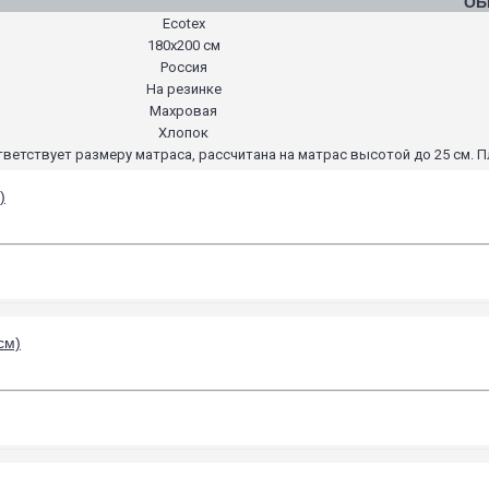
ОБ
Ecotex
180х200 см
Россия
На резинке
Махровая
Хлопок
етствует размеру матраса, рассчитана на матрас высотой до 25 см. Пл
)
см)
)