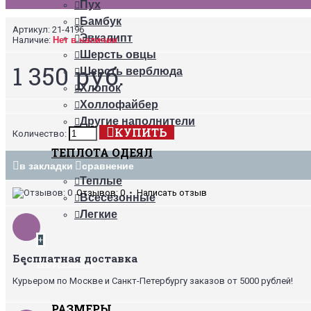
Пух
Бамбук
Артикул:
21-4196
Эвкалипт
Наличие:
Нет в наличии
Шерсть овцы
1 350 руб.
Шерсть верблюда
Хлопок
Холлофайбер
Другие наполнители
КУПИТЬ
Количество:
ТЕПЛОТА ОДЕЯЛ
в закладки
сравнение
Теплые
Отзывов: 0
•
Написать отзыв
Всесезонные
Легкие
+
Бесплатная доставка
ПОДУШКИ
Курьером по Москве и Санкт-Петербургу заказов от 5000 рублей!
РАЗМЕРЫ