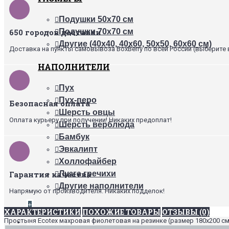
Подушки 50х70 см
650 городов доставки
Подушки 70х70 см
Другие (40х40, 40х60, 50х50, 60х60 см)
Доставка на пункты самовывоза BoxBerry по всей России (выберите 
НАПОЛНИТЕЛИ
Пух
Пух-перо
Безопасная оплата
Шерсть овцы
Оплата курьеру при получении! Никаких предоплат!
Шерсть верблюда
Бамбук
Эвкалипт
Холлофайбер
Гарантия качества
Лузга гречихи
Другие наполнители
Напрямую от производителя. Никаких подделок!
+
ХАРАКТЕРИСТИКИ
ПОХОЖИЕ ТОВАРЫ
ОТЗЫВЫ (0)
Простыня Ecotex махровая фиолетовая на резинке (размер 180х200 см)
НАМАТРАСНИКИ