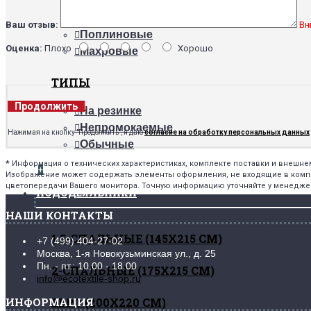
Сатиновые
Трикотажные
Ваш отзыв:
Вн
Поплиновые
Оценка:
Плохо
Хорошо
Махровые
ТИПЫ
Продолжить
На резинке
Непромокаемые
Нажимая на кнопку "Продолжить", я даю
согласие на обработку персональных данных
Обычные
*
Информация о технических характеристиках, комплекте поставки и внешн
+
Изображение может содержать элементы оформления, не входящие в комплек
цветопередачи Вашего монитора. Точную информацию уточняйте у менедже
ПОДОДЕЯЛЬНИКИ
НАШИ КОНТАКТЫ
1,5-СПАЛЬНЫЕ (145Х215 СМ)
+7 (499) 404-27-02
Москва, 1-я Новокузьминская ул., д. 25
Пн. - пт.: 10.00 - 18.00
2-СПАЛЬНЫЕ (175Х215 СМ)
info@ecotextile-shop.ru
ИНФОРМАЦИЯ
ЕВРО (200Х220 СМ)