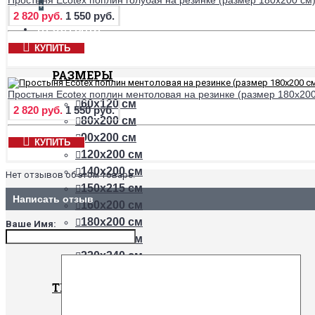
+
2 820 руб.
1 550 руб.
ПРОСТЫНИ
КУПИТЬ
РАЗМЕРЫ
Простыня Ecotex поплин ментоловая на резинке (размер 180х200
60х120 см
2 820 руб.
1 550 руб.
80х200 см
90х200 см
КУПИТЬ
120х200 см
140х200 см
Нет отзывов об этом товаре.
150х215 см
Написать отзыв
160х200 см
180х200 см
Ваше Имя:
200х200 см
220х240 см
ТКАНИ