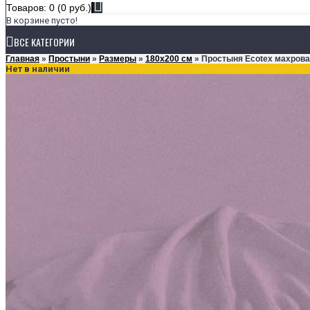
Товаров: 0 (0 руб.)
В корзине пусто!
ВСЕ КАТЕГОРИИ
Главная
»
Простыни
»
Размеры
»
180х200 см
» Простыня Ecotex махрова
Нет в наличии
ПОСТЕЛЬНОЕ БЕЛЬЕ
КОЛЛЕКЦИИ
Ecotex Estetica
Ecotex Harmonica
Ecotex Monospace
РАЗМЕРЫ
1,5-спальное
2-спальное
Евро
Семейное