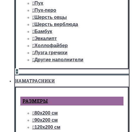
Пух
Пух-перо
Шерсть овцы
Шерсть верблюда
Бамбук
Эвкалипт
Холлофайбер
Лузга гречихи
Другие наполнители
+
НАМАТРАСНИКИ
РАЗМЕРЫ
80х200 см
90х200 см
120х200 см