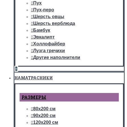
Пух
Пух-перо
Шерсть овцы
Шерсть верблюда
Бамбук
Эвкалипт
Холлофайбер
Лузга гречихи
Другие наполнители
+
НАМАТРАСНИКИ
РАЗМЕРЫ
80х200 см
90х200 см
120х200 см