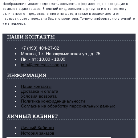
Изображение может содержать элементы оформления, не входящие в
комплектацию товара. Внешний вид, элементы рисунка и оттенок могут
отличаться от представленного на фото, а также в зависимости от
настроек цветопередачи Вашего монитора. Точную информацию уточняйте
у менеджера.
НАШИ КОНТАКТЫ
+7 (499) 404-27-02
Москва, 1-я Новокузьминская ул., д. 25
Пн. - пт.: 10.00 - 18.00
info@ecotextile-shop.ru
ИНФОРМАЦИЯ
Наши контакты
Доставка и оплата
Условия возврата
Политика конфиденциальности
Согласие на обработку персональных данных
ЛИЧНЫЙ КАБИНЕТ
Личный Кабинет
История заказов