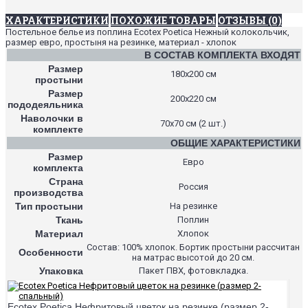
ХАРАКТЕРИСТИКИ
ПОХОЖИЕ ТОВАРЫ
ОТЗЫВЫ (0)
Постельное белье из поплина Ecotex Poetica Нежный колокольчик,
размер евро, простыня на резинке, материал - хлопок
В СОСТАВ КОМПЛЕКТА ВХОДЯТ
Размер
180х200 см
простыни
Размер
200х220 см
пододеяльника
Наволочки в
70х70 см (2 шт.)
комплекте
ОБЩИЕ ХАРАКТЕРИСТИКИ
Размер
Евро
комплекта
Страна
Россия
производства
Тип простыни
На резинке
Ткань
Поплин
Материал
Хлопок
Состав: 100% хлопок. Бортик простыни рассчитан
Особенности
на матрас высотой до 20 см.
Упаковка
Пакет ПВХ, фотовкладка.
Ecotex Poetica Нефритовый цветок на резинке (размер 2-