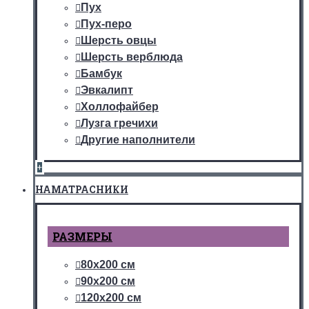
Пух
Пух-перо
Шерсть овцы
Шерсть верблюда
Бамбук
Эвкалипт
Холлофайбер
Лузга гречихи
Другие наполнители
+
НАМАТРАСНИКИ
РАЗМЕРЫ
80х200 см
90х200 см
120х200 см