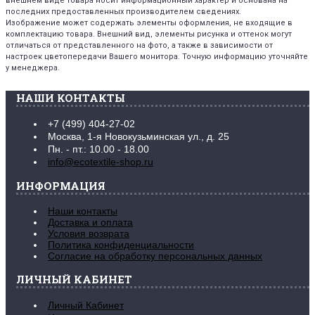
внешнем виде товара носит информационный характер и основана на
последних предоставленных производителем сведениях.
Изображение может содержать элементы оформления, не входящие в
комплектацию товара. Внешний вид, элементы рисунка и оттенок могут
отличаться от представленного на фото, а также в зависимости от
настроек цветопередачи Вашего монитора. Точную информацию уточняйте
у менеджера.
НАШИ КОНТАКТЫ
+7 (499) 404-27-02
Москва, 1-я Новокузьминская ул., д. 25
Пн. - пт.: 10.00 - 18.00
info@ecotextile-shop.ru
ИНФОРМАЦИЯ
Наши контакты
Доставка и оплата
Условия возврата
Политика конфиденциальности
Согласие на обработку персональных данных
ЛИЧНЫЙ КАБИНЕТ
Личный Кабинет