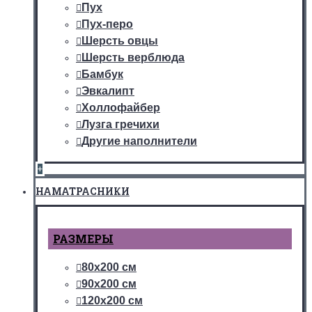
Пух
Пух-перо
Шерсть овцы
Шерсть верблюда
Бамбук
Эвкалипт
Холлофайбер
Лузга гречихи
Другие наполнители
+
НАМАТРАСНИКИ
РАЗМЕРЫ
80х200 см
90х200 см
120х200 см