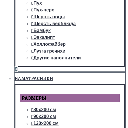
Пух
Пух-перо
Шерсть овцы
Шерсть верблюда
Бамбук
Эвкалипт
Холлофайбер
Лузга гречихи
Другие наполнители
+
НАМАТРАСНИКИ
РАЗМЕРЫ
80х200 см
90х200 см
120х200 см