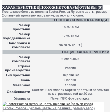
ХАРАКТЕРИСТИКИ
ПОХОЖИЕ ТОВАРЫ
ОТЗЫВЫ (0)
Постельное белье из поплина Ecotex Poetica Луговые цветы, размер
2-спальный, простыня на резинке, материал - хлопок
В СОСТАВ КОМПЛЕКТА ВХОДЯТ
Размер
160х200 см
простыни
Размер
175х215 см
пододеяльника
Наволочки в
70х70 см (2 шт.)
комплекте
ОБЩИЕ ХАРАКТЕРИСТИКИ
Размер
2-спальный
комплекта
Страна
Россия
производства
Тип простыни
На резинке
Ткань
Поплин
Материал
Хлопок
Состав: 100% хлопок.Бортик простыни рассчитан
Особенности
на матрас высотой до 20 см.
Упаковка
Пакет ПВХ, фотовкладка.
Ecotex Poetica Луговые цветы на резинке (размер евро)