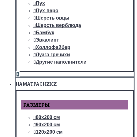
Пух
Пух-перо
Шерсть овцы
Шерсть верблюда
Бамбук
Эвкалипт
Холлофайбер
Лузга гречихи
Другие наполнители
+
НАМАТРАСНИКИ
РАЗМЕРЫ
80х200 см
90х200 см
120х200 см