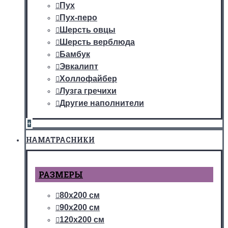
Пух
Пух-перо
Шерсть овцы
Шерсть верблюда
Бамбук
Эвкалипт
Холлофайбер
Лузга гречихи
Другие наполнители
+
НАМАТРАСНИКИ
РАЗМЕРЫ
80х200 см
90х200 см
120х200 см