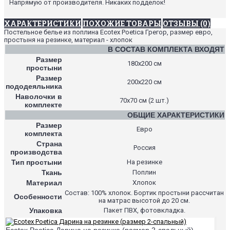
Напрямую от производителя. Никаких подделок!
ХАРАКТЕРИСТИКИ
ПОХОЖИЕ ТОВАРЫ
ОТЗЫВЫ (0)
Постельное белье из поплина Ecotex Poetica Грегор, размер евро,
простыня на резинке, материал - хлопок
В СОСТАВ КОМПЛЕКТА ВХОДЯТ
Размер
180х200 см
простыни
Размер
200х220 см
пододеяльника
Наволочки в
70х70 см (2 шт.)
комплекте
ОБЩИЕ ХАРАКТЕРИСТИКИ
Размер
Евро
комплекта
Страна
Россия
производства
Тип простыни
На резинке
Ткань
Поплин
Материал
Хлопок
Состав: 100% хлопок. Бортик простыни рассчитан
Особенности
на матрас высотой до 20 см.
Упаковка
Пакет ПВХ, фотовкладка.
Ecotex Poetica Дарина на резинке (размер 2-спальный)