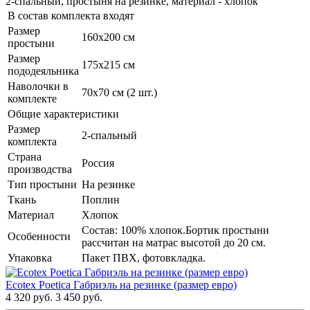
2-спальный, простыня на резинке, материал - хлопок
В состав комплекта входят
Размер
160х200 см
простыни
Размер
175х215 см
пододеяльника
Наволочки в
70х70 см (2 шт.)
комплекте
Общие характеристики
Размер
2-спальный
комплекта
Страна
Россия
производства
Тип простыни
На резинке
Ткань
Поплин
Материал
Хлопок
Состав: 100% хлопок.Бортик простыни
Особенности
рассчитан на матрас высотой до 20 см.
Упаковка
Пакет ПВХ, фотовкладка.
Ecotex Poetica Габриэль на резинке (размер евро)
4 320 руб.
3 450 руб.