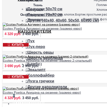
Тип простыни
На резин
Ткань
Попли
Подушки 50х70 см
Материал
Хлопо
Особенности
Состав: 100% хлопок.Бортик простыни рас
Подушки 70х70 см
Упаковка
Пакет ПВХ, фот
Другие (40х40, 40х60, 50х50, 60х60 см)
Ecotex Poetica Аргумент на резинке (размер евро)
НАПОЛНИТЕЛИ
4 320 руб.
3 450 руб.
Пух
КУПИТЬ
Пух-перо
Шерсть овцы
Шерсть верблюда
Ecotex Poetica Ариадна на резинке (размер 2-спальный)
Бамбук
3 690 руб.
2 950 руб.
Эвкалипт
Холлофайбер
КУПИТЬ
Лузга гречихи
Другие наполнители
Ecotex Poetica Ариадна на резинке (размер евро)
+
4 320 руб.
3 450 руб.
НАМАТРАСНИКИ