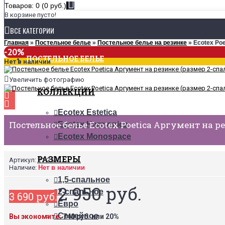
Товаров: 0 (0 руб.)
В корзине пусто!
ВСЕ КАТЕГОРИИ
Главная
»
Постельное белье
»
Постельное белье на резинке
» Ecotex Poe
-20%
ПОСТЕЛЬНОЕ БЕЛЬЕ
Нет в наличии
Увеличить фотографию
КОЛЛЕКЦИИ
Ecotex Estetica
Постельное белье Ecotex Poetica Аргумент на р
Ecotex Harmonica
Ecotex Monospace
РАЗМЕРЫ
Артикул:
21-2570
Наличие:
Нет в наличии
1,5-спальное
2 950 руб.
2-спальное
3 690 руб.
Евро
Семейное
Вы экономите:
740 руб. или 20%