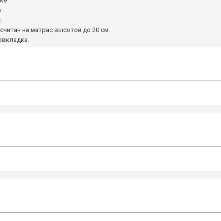
ке
н
к
считан на матрас высотой до 20 см.
овкладка.