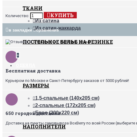
ТКАНИ
КУПИТЬ
Количество:
Из сатина
Из сатин-жаккарда
в закладки
сравнение
ПОСТЕЛЬНОЕ БЕЛЬЕ НА РЕЗИНКЕ
Отзывов: 0
•
Написать отзыв
+
ОДЕЯЛА
Бесплатная доставка
Курьером по Москве и Санкт-Петербургу заказов от 5000 рублей!
РАЗМЕРЫ
1,5-спальные (140х205 см)
2-спальные (172х205 см)
650 городов доставки
Евро (200х220 см)
Доставка на пункты самовывоза BoxBerry по всей России (выберите 
НАПОЛНИТЕЛИ