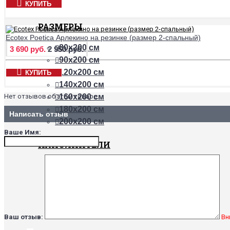
КУПИТЬ
РАЗМЕРЫ
Ecotex Poetica Арлекино на резинке (размер 2-спальный)
80х200 см
3 690 руб.
2 950 руб.
90х200 см
120х200 см
КУПИТЬ
140х200 см
Нет отзывов об этом товаре.
160х200 см
180х200 см
Написать отзыв
200х200 см
Ваше Имя:
НАПОЛНИТЕЛИ
Бамбук
Хлопок
Холлофайбер
Шерсть верблюда
Шерсть овцы
Ваш отзыв:
Вн