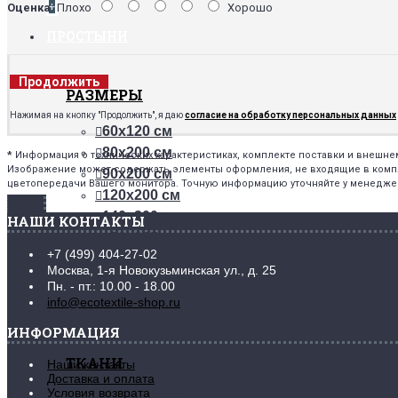
+
Оценка:
Плохо
Хорошо
ПРОСТЫНИ
Продолжить
РАЗМЕРЫ
Нажимая на кнопку "Продолжить", я даю
согласие на обработку персональных данных
60х120 см
80х200 см
*
Информация о технических характеристиках, комплекте поставки и внешн
Изображение может содержать элементы оформления, не входящие в комплек
90х200 см
цветопередачи Вашего монитора. Точную информацию уточняйте у менедже
120х200 см
140х200 см
НАШИ КОНТАКТЫ
150х215 см
+7 (499) 404-27-02
160х200 см
Москва, 1-я Новокузьминская ул., д. 25
180х200 см
Пн. - пт.: 10.00 - 18.00
200х200 см
info@ecotextile-shop.ru
220х240 см
ИНФОРМАЦИЯ
ТКАНИ
Наши контакты
Доставка и оплата
Условия возврата