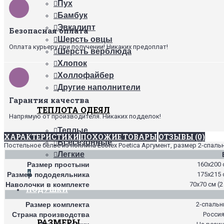
Пух
Бамбук
Эвкалипт
Безопасная оплата
Шерсть овцы
Оплата курьеру при получении! Никаких предоплат!
Шерсть верблюда
Хлопок
Холлофайбер
Другие наполнители
Гарантия качества
ТЕПЛОТА ОДЕЯЛ
Напрямую от производителя. Никаких подделок!
Теплые
ХАРАКТЕРИСТИКИ
ПОХОЖИЕ ТОВАРЫ
ОТЗЫВЫ (0)
Всесезонные
Постельное белье из поплина Ecotex Poetica Аргумент, размер 2-спаль
Легкие
Размер простыни
160х200 
+
Размер пододеяльника
175х215 
Наволочки в комплекте
70х70 см (2
ПОДУШКИ
Размер комплекта
2-спаль
Страна производства
Росси
РАЗМЕРЫ