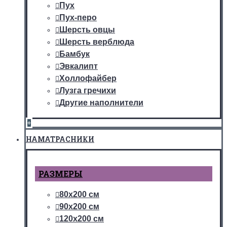
Пух
Пух-перо
Шерсть овцы
Шерсть верблюда
Бамбук
Эвкалипт
Холлофайбер
Лузга гречихи
Другие наполнители
+
НАМАТРАСНИКИ
РАЗМЕРЫ
80х200 см
90х200 см
120х200 см