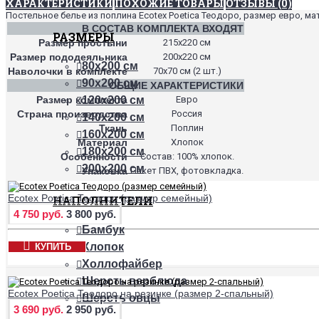
ХАРАКТЕРИСТИКИ
ПОХОЖИЕ ТОВАРЫ
ОТЗЫВЫ (0)
Постельное белье из поплина Ecotex Poetica Теодоро, размер евро, ма
В СОСТАВ КОМПЛЕКТА ВХОДЯТ
РАЗМЕРЫ
Размер простыни
215х220 см
Размер пододеяльника
200х220 см
80х200 см
Наволочки в комплекте
70х70 см (2 шт.)
90х200 см
ОБЩИЕ ХАРАКТЕРИСТИКИ
Размер комплекта
Евро
120х200 см
Страна производства
Россия
140х200 см
Ткань
Поплин
160х200 см
Материал
Хлопок
180х200 см
Особенности
Состав: 100% хлопок.
200х200 см
Упаковка
Пакет ПВХ, фотовкладка.
Ecotex Poetica Теодоро (размер семейный)
НАПОЛНИТЕЛИ
4 750 руб.
3 800 руб.
Бамбук
Хлопок
КУПИТЬ
Холлофайбер
Шерсть верблюда
Ecotex Poetica Теодоро на резинке (размер 2-спальный)
Шерсть овцы
3 690 руб.
2 950 руб.