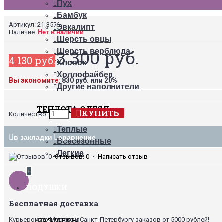
Пух
Бамбук
Артикул:
21-3576
Эвкалипт
Наличие:
Нет в наличии
Шерсть овцы
3 300 руб.
Шерсть верблюда
4 130 руб.
Хлопок
Холлофайбер
Вы экономите:
830 руб. или 20%
Другие наполнители
ТЕПЛОТА ОДЕЯЛ
КУПИТЬ
Количество:
Теплые
в закладки
сравнение
Всесезонные
Легкие
Отзывов: 0
•
Написать отзыв
+
ПОДУШКИ
Бесплатная доставка
РАЗМЕРЫ
Курьером по Москве и Санкт-Петербургу заказов от 5000 рублей!