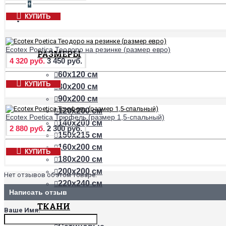
+
КУПИТЬ
ПРОСТЫНИ
Ecotex Poetica Теодоро на резинке (размер евро)
РАЗМЕРЫ
4 320 руб.
3 450 руб.
60х120 см
КУПИТЬ
80х200 см
90х200 см
120х200 см
Ecotex Poetica Трюфель (размер 1,5-спальный)
140х200 см
2 880 руб.
2 300 руб.
150х215 см
160х200 см
КУПИТЬ
180х200 см
200х200 см
Нет отзывов об этом товаре.
220х240 см
Написать отзыв
ТКАНИ
Ваше Имя: