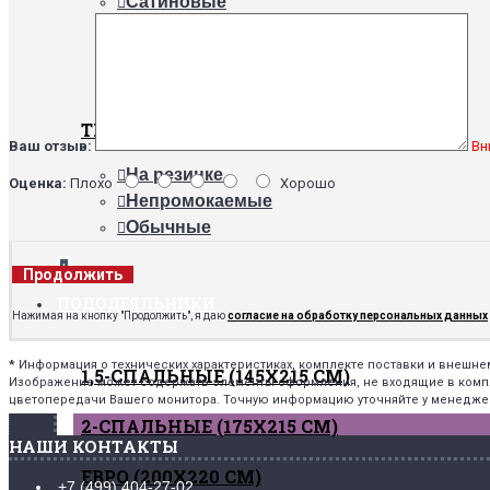
Сатиновые
Трикотажные
Поплиновые
Махровые
ТИПЫ
Ваш отзыв:
Вн
На резинке
Оценка:
Плохо
Хорошо
Непромокаемые
Обычные
+
Продолжить
ПОДОДЕЯЛЬНИКИ
Нажимая на кнопку "Продолжить", я даю
согласие на обработку персональных данных
*
Информация о технических характеристиках, комплекте поставки и внешн
1,5-СПАЛЬНЫЕ (145Х215 СМ)
Изображение может содержать элементы оформления, не входящие в комплек
цветопередачи Вашего монитора. Точную информацию уточняйте у менедже
2-СПАЛЬНЫЕ (175Х215 СМ)
НАШИ КОНТАКТЫ
ЕВРО (200Х220 СМ)
+7 (499) 404-27-02