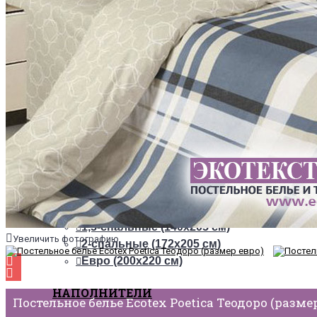
ТКАНИ
Из сатина
Из сатин-жаккарда
ПОСТЕЛЬНОЕ БЕЛЬЕ НА РЕЗИНКЕ
+
ОДЕЯЛА
РАЗМЕРЫ
1,5-спальные (140х205 см)
Увеличить фотографию
2-спальные (172х205 см)
Евро (200х220 см)
НАПОЛНИТЕЛИ
Постельное белье Ecotex Poetica Теодоро (разме