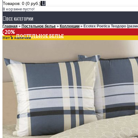
Товаров: 0 (0 руб.)
В корзине пусто!
ВСЕ КАТЕГОРИИ
Главная
»
Постельное белье
»
Коллекции
» Ecotex Poetica Теодоро (разм
-20%
ПОСТЕЛЬНОЕ БЕЛЬЕ
Нет в наличии
КОЛЛЕКЦИИ
Ecotex Estetica
Ecotex Harmonica
Ecotex Monospace
РАЗМЕРЫ
1,5-спальное
2-спальное
Евро
Семейное