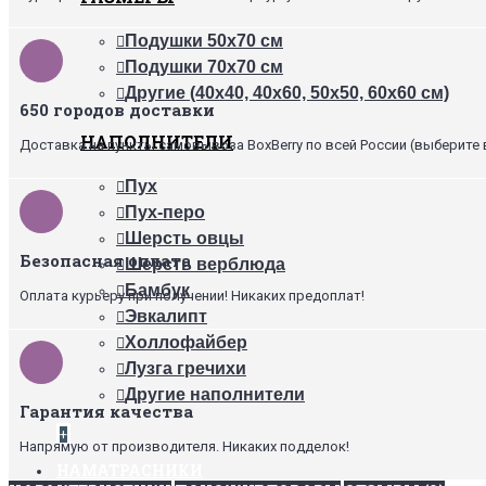
Подушки 50х70 см
Подушки 70х70 см
Другие (40х40, 40х60, 50х50, 60х60 см)
650 городов доставки
НАПОЛНИТЕЛИ
Доставка на пункты самовывоза BoxBerry по всей России (выберите 
Пух
Пух-перо
Шерсть овцы
Безопасная оплата
Шерсть верблюда
Бамбук
Оплата курьеру при получении! Никаких предоплат!
Эвкалипт
Холлофайбер
Лузга гречихи
Другие наполнители
Гарантия качества
+
Напрямую от производителя. Никаких подделок!
НАМАТРАСНИКИ