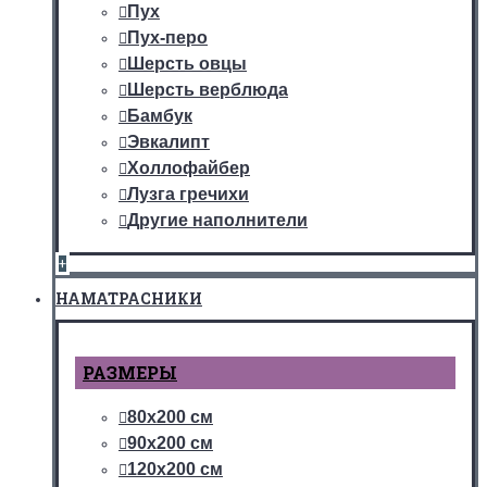
Пух
Пух-перо
Шерсть овцы
Шерсть верблюда
Бамбук
Эвкалипт
Холлофайбер
Лузга гречихи
Другие наполнители
+
НАМАТРАСНИКИ
РАЗМЕРЫ
80х200 см
90х200 см
120х200 см