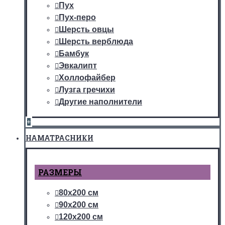
Пух
Пух-перо
Шерсть овцы
Шерсть верблюда
Бамбук
Эвкалипт
Холлофайбер
Лузга гречихи
Другие наполнители
+
НАМАТРАСНИКИ
РАЗМЕРЫ
80х200 см
90х200 см
120х200 см