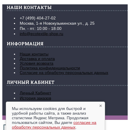
НАШИ КОНТАКТЫ
+7 (499) 404-27-02
Москва, 1-я Новокузьминская ул., д. 25
Пн. - пт.: 10.00 - 18.00
info@ecotextile-shop.ru
ИНФОРМАЦИЯ
Наши контакты
Доставка и оплата
Условия возврата
Политика конфиденциальности
Согласие на обработку персональных данных
ЛИЧНЫЙ КАБИНЕТ
Личный Кабинет
История заказов
Закладки (
0
)
×
Рассылка новостей
Мы используем cookies для быстрой и
удобной работы сайта, а также анализ
www.ecotextile-shop.ru © 2016-2026
статистики Яндекс Метрика. Продолжая
пользоваться сайтом, Вы даете
согласие на
обработку персональных данных
.