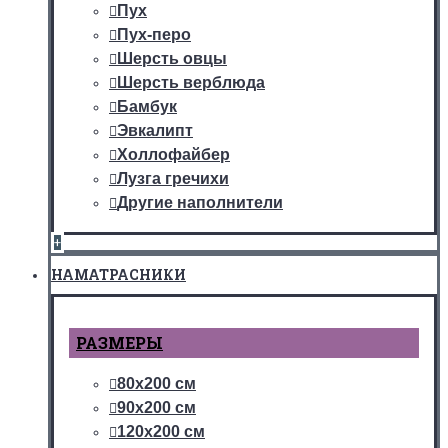
Пух
Пух-перо
Шерсть овцы
Шерсть верблюда
Бамбук
Эвкалипт
Холлофайбер
Лузга гречихи
Другие наполнители
+
НАМАТРАСНИКИ
РАЗМЕРЫ
80х200 см
90х200 см
120х200 см