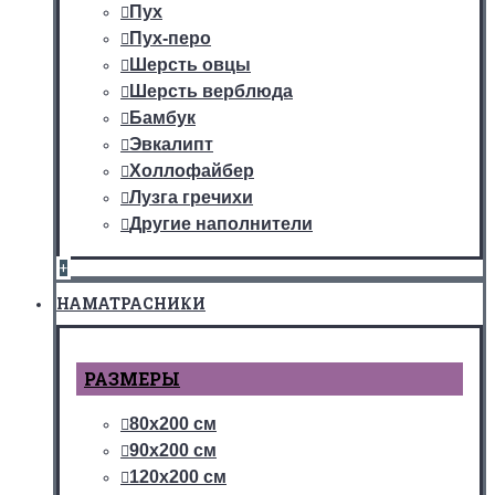
Пух
Пух-перо
Шерсть овцы
Шерсть верблюда
Бамбук
Эвкалипт
Холлофайбер
Лузга гречихи
Другие наполнители
+
НАМАТРАСНИКИ
РАЗМЕРЫ
80х200 см
90х200 см
120х200 см