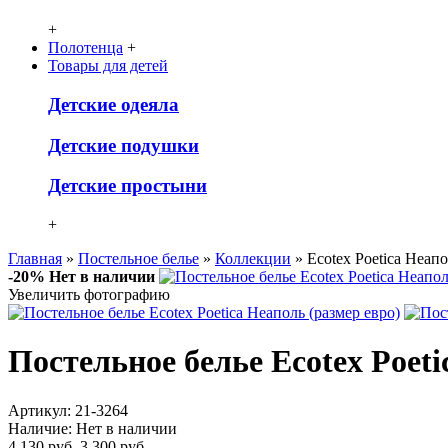
+
Полотенца
+
Товары для детей
Детcкие одеяла
Детские подушки
Детские простыни
+
Главная
»
Постельное белье
»
Коллекции
» Ecotex Poetica Неапо
-20%
Нет в наличии
Увеличить фотографию
Постельное белье Ecotex Poeti
Артикул:
21-3264
Наличие:
Нет в наличии
4 130 руб.
3 300 руб.