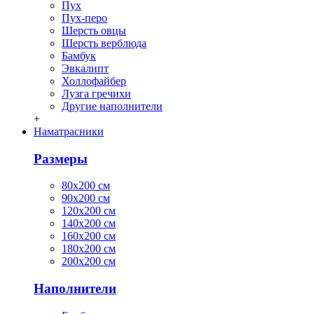
Пух
Пух-перо
Шерсть овцы
Шерсть верблюда
Бамбук
Эвкалипт
Холлофайбер
Лузга гречихи
Другие наполнители
+
Наматрасники
Размеры
80х200 см
90х200 см
120х200 см
140х200 см
160х200 см
180х200 см
200х200 см
Наполнители