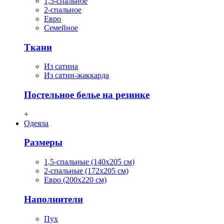
1,5-спальное
2-спальное
Евро
Семейное
Ткани
Из сатина
Из сатин-жаккарда
Постельное белье на резинке
+
Одеяла
Размеры
1,5-спальные (140х205 см)
2-спальные (172х205 см)
Евро (200х220 см)
Наполнители
Пух