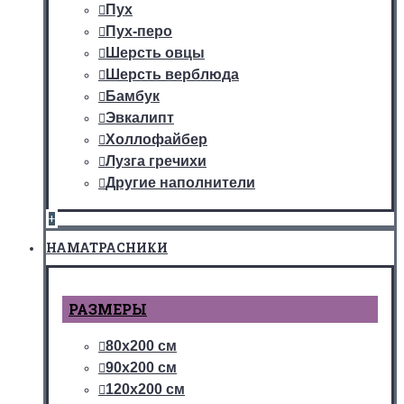
Пух
Пух-перо
Шерсть овцы
Шерсть верблюда
Бамбук
Эвкалипт
Холлофайбер
Лузга гречихи
Другие наполнители
+
НАМАТРАСНИКИ
РАЗМЕРЫ
80х200 см
90х200 см
120х200 см