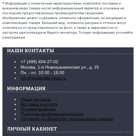
*
Информация о технических характеристиках, комплекте поставки и
внешнем виде товара носит информационный характер и основана на
последних предоставленных производителем сведениях.
Изображение может содержать элементы оформления, не входящие в
комплектацию товара. Внешний вид, элементы рисунка и оттенок могут
отличаться от представленного на фото, а также в зависимости от
настроек цветопередачи Вашего монитора. Точную информацию уточняйте
у менеджера.
НАШИ КОНТАКТЫ
+7 (499) 404-27-02
Москва, 1-я Новокузьминская ул., д. 25
Пн. - пт.: 10.00 - 18.00
info@ecotextile-shop.ru
ИНФОРМАЦИЯ
Наши контакты
Доставка и оплата
Условия возврата
Политика конфиденциальности
Согласие на обработку персональных данных
ЛИЧНЫЙ КАБИНЕТ