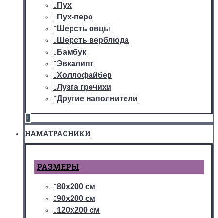
Пух
Пух-перо
Шерсть овцы
Шерсть верблюда
Бамбук
Эвкалипт
Холлофайбер
Лузга гречихи
Другие наполнители
+
НАМАТРАСНИКИ
РАЗМЕРЫ
80х200 см
90х200 см
120х200 см