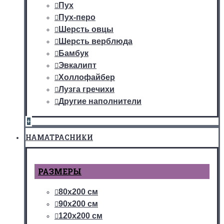
Пух
Пух-перо
Шерсть овцы
Шерсть верблюда
Бамбук
Эвкалипт
Холлофайбер
Лузга гречихи
Другие наполнители
+
НАМАТРАСНИКИ
РАЗМЕРЫ
80х200 см
90х200 см
120х200 см