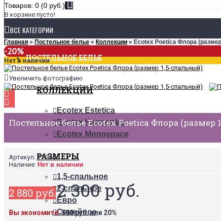
Товаров: 0 (0 руб.)
В корзине пусто!
ВСЕ КАТЕГОРИИ
Главная
»
Постельное белье
»
Коллекции
» Ecotex Poetica Флора (разме
-20%
ПОСТЕЛЬНОЕ БЕЛЬЕ
Нет в наличии
Увеличить фотографию
КОЛЛЕКЦИИ
Ecotex Estetica
Постельное белье Ecotex Poetica Флора (размер 
Ecotex Harmonica
Ecotex Monospace
РАЗМЕРЫ
Артикул:
21-3640
Наличие:
Нет в наличии
1,5-спальное
2 300 руб.
2-спальное
2 880 руб.
Евро
Семейное
Вы экономите:
580 руб. или 20%