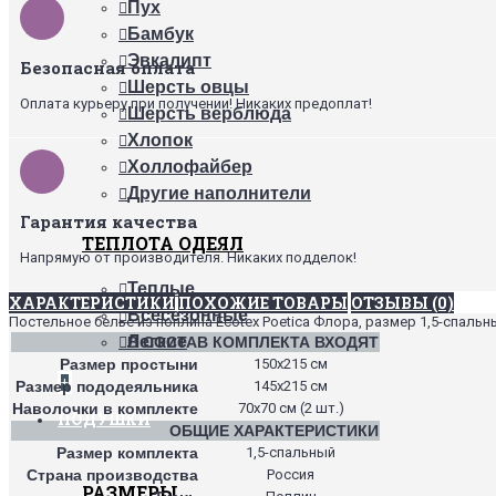
Пух
Бамбук
Эвкалипт
Безопасная оплата
Шерсть овцы
Оплата курьеру при получении! Никаких предоплат!
Шерсть верблюда
Хлопок
Холлофайбер
Другие наполнители
Гарантия качества
ТЕПЛОТА ОДЕЯЛ
Напрямую от производителя. Никаких подделок!
Теплые
ХАРАКТЕРИСТИКИ
ПОХОЖИЕ ТОВАРЫ
ОТЗЫВЫ (0)
Всесезонные
Постельное белье из поплина Ecotex Poetica Флора, размер 1,5-спальн
Легкие
В СОСТАВ КОМПЛЕКТА ВХОДЯТ
Размер простыни
150х215 см
+
Размер пододеяльника
145х215 см
Наволочки в комплекте
70х70 см (2 шт.)
ПОДУШКИ
ОБЩИЕ ХАРАКТЕРИСТИКИ
Размер комплекта
1,5-спальный
Страна производства
Россия
РАЗМЕРЫ