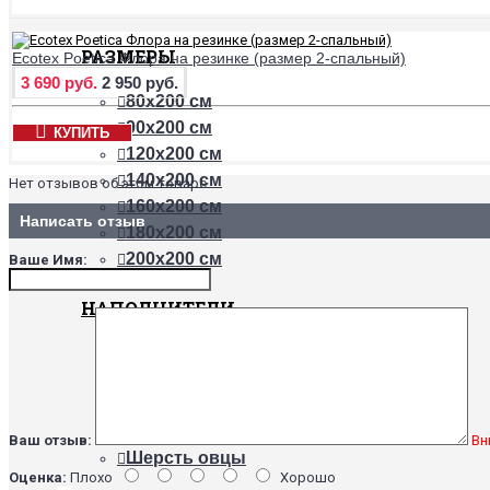
РАЗМЕРЫ
Ecotex Poetica Флора на резинке (размер 2-спальный)
3 690 руб.
2 950 руб.
80х200 см
90х200 см
КУПИТЬ
120х200 см
140х200 см
Нет отзывов об этом товаре.
160х200 см
Написать отзыв
180х200 см
200х200 см
Ваше Имя:
НАПОЛНИТЕЛИ
Бамбук
Хлопок
Холлофайбер
Шерсть верблюда
Ваш отзыв:
Вн
Шерсть овцы
Оценка:
Плохо
Хорошо