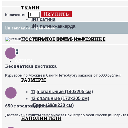
ТКАНИ
КУПИТЬ
Количество:
Из сатина
Из сатин-жаккарда
в закладки
сравнение
ПОСТЕЛЬНОЕ БЕЛЬЕ НА РЕЗИНКЕ
Отзывов: 0
•
Написать отзыв
+
ОДЕЯЛА
Бесплатная доставка
Курьером по Москве и Санкт-Петербургу заказов от 5000 рублей!
РАЗМЕРЫ
1,5-спальные (140х205 см)
2-спальные (172х205 см)
650 городов доставки
Евро (200х220 см)
Доставка на пункты самовывоза BoxBerry по всей России (выберите 
НАПОЛНИТЕЛИ