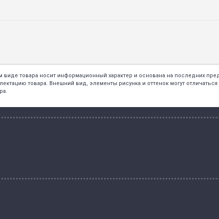
ем виде товара носит информационный характер и основана на последних пр
тацию товара. Внешний вид, элементы рисунка и оттенок могут отличаться о
ра.