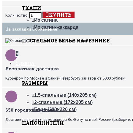
ТКАНИ
КУПИТЬ
Количество:
Из сатина
Из сатин-жаккарда
в закладки
сравнение
ПОСТЕЛЬНОЕ БЕЛЬЕ НА РЕЗИНКЕ
Отзывов: 0
•
Написать отзыв
+
ОДЕЯЛА
Бесплатная доставка
Курьером по Москве и Санкт-Петербургу заказов от 5000 рублей!
РАЗМЕРЫ
1,5-спальные (140х205 см)
2-спальные (172х205 см)
650 городов доставки
Евро (200х220 см)
Доставка на пункты самовывоза BoxBerry по всей России (выберите 
НАПОЛНИТЕЛИ