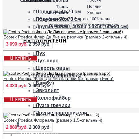
Страна производства
Россия
Ткань
Поплин
Подушки 50х70 см
Материал
Хлопок
Особенности
Состав: 100% хлопок.
Подушки 70х70 см
Упаковка
Пакет ПВХ, фотовкладка.
Другие (40х40, 40х60, 50х50, 60х60 см)
Ecotex Poetica Флер Де Лиз на резинке (размер 2-спальный)
НАПОЛНИТЕЛИ
3 690 руб.
2 950 руб.
Пух
КУПИТЬ
Пух-перо
Шерсть овцы
Шерсть верблюда
Ecotex Poetica Флер Де Лиз на резинке (размер Евро)
Бамбук
4 320 руб.
3 450 руб.
Эвкалипт
Холлофайбер
КУПИТЬ
Лузга гречихи
Другие наполнители
Ecotex Poetica Флореаль (размер 1,5-спальный)
+
2 880 руб.
2 300 руб.
НАМАТРАСНИКИ