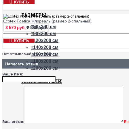
КУПИТЬ
РАЗМЕРЫ
Ecotex Poetica Флореаль (размер 2-спальный)
80х200 см
3 570 руб.
2 850 руб.
90х200 см
120х200 см
КУПИТЬ
140х200 см
Нет отзывов об этом товаре.
160х200 см
180х200 см
Написать отзыв
200х200 см
Ваше Имя:
НАПОЛНИТЕЛИ
Бамбук
Хлопок
Холлофайбер
Шерсть верблюда
Шерсть овцы
Ваш отзыв:
Вн