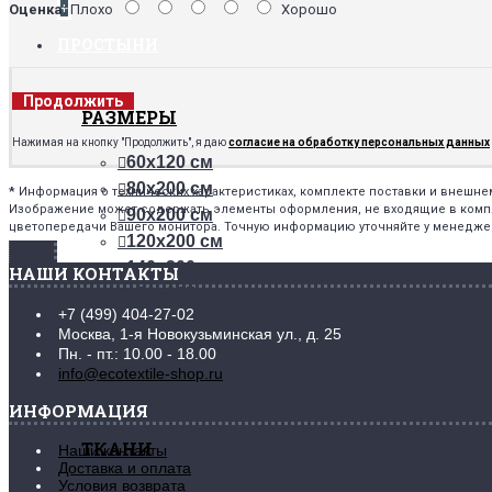
+
Оценка:
Плохо
Хорошо
ПРОСТЫНИ
Продолжить
РАЗМЕРЫ
Нажимая на кнопку "Продолжить", я даю
согласие на обработку персональных данных
60х120 см
80х200 см
*
Информация о технических характеристиках, комплекте поставки и внешн
Изображение может содержать элементы оформления, не входящие в комплек
90х200 см
цветопередачи Вашего монитора. Точную информацию уточняйте у менедже
120х200 см
140х200 см
НАШИ КОНТАКТЫ
150х215 см
+7 (499) 404-27-02
160х200 см
Москва, 1-я Новокузьминская ул., д. 25
180х200 см
Пн. - пт.: 10.00 - 18.00
200х200 см
info@ecotextile-shop.ru
220х240 см
ИНФОРМАЦИЯ
ТКАНИ
Наши контакты
Доставка и оплата
Условия возврата