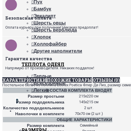
Пух
Бамбук
Эвкалипт
Безопасная оплата
Шерсть овцы
Оплата курьеру при получении! Никаких предоплат!
Шерсть верблюда
Хлопок
Холлофайбер
Другие наполнители
Гарантия качества
ТЕПЛОТА ОДЕЯЛ
Напрямую от производителя. Никаких подделок!
Теплые
ХАРАКТЕРИСТИКИ
ПОХОЖИЕ ТОВАРЫ
ОТЗЫВЫ (0)
Всесезонные
Постельное белье из поплина Ecotex Poetica Флер Де Лиз, размер семе
Легкие
В СОСТАВ КОМПЛЕКТА ВХОДЯТ
Размер простыни
215х220 см
+
Размер пододеяльника
145х215 см
Количество пододеяльников
2 шт.
ПОДУШКИ
Наволочки в комплекте
70х70 см (2 шт.)
ОБЩИЕ ХАРАКТЕРИСТИКИ
Размер комплекта
Семейный
РАЗМЕРЫ