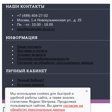
НАШИ КОНТАКТЫ
+7 (499) 404-27-02
Москва, 1-я Новокузьминская ул., д. 25
Пн. - пт.: 10.00 - 18.00
info@ecotextile-shop.ru
ИНФОРМАЦИЯ
Наши контакты
Доставка и оплата
Условия возврата
Политика конфиденциальности
Согласие на обработку персональных данных
ЛИЧНЫЙ КАБИНЕТ
Личный Кабинет
История заказов
Закладки (
0
)
×
Рассылка новостей
Мы используем cookies для быстрой и
удобной работы сайта, а также анализ
www.ecotextile-shop.ru © 2016-2026
статистики Яндекс Метрика. Продолжая
пользоваться сайтом, Вы даете
согласие на
обработку персональных данных
.