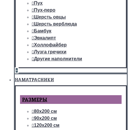
Пух
Пух-перо
Шерсть овцы
Шерсть верблюда
Бамбук
Эвкалипт
Холлофайбер
Лузга гречихи
Другие наполнители
+
НАМАТРАСНИКИ
РАЗМЕРЫ
80х200 см
90х200 см
120х200 см