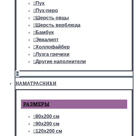
Пух
Пух-перо
Шерсть овцы
Шерсть верблюда
Бамбук
Эвкалипт
Холлофайбер
Лузга гречихи
Другие наполнители
+
НАМАТРАСНИКИ
РАЗМЕРЫ
80х200 см
90х200 см
120х200 см