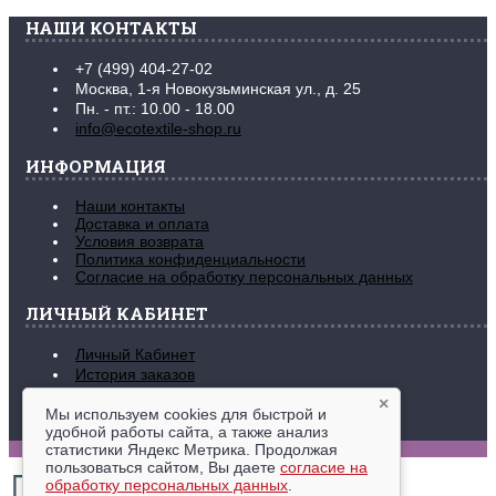
НАШИ КОНТАКТЫ
+7 (499) 404-27-02
Москва, 1-я Новокузьминская ул., д. 25
Пн. - пт.: 10.00 - 18.00
info@ecotextile-shop.ru
ИНФОРМАЦИЯ
Наши контакты
Доставка и оплата
Условия возврата
Политика конфиденциальности
Согласие на обработку персональных данных
ЛИЧНЫЙ КАБИНЕТ
Личный Кабинет
История заказов
Закладки (
0
)
×
Рассылка новостей
Мы используем cookies для быстрой и
удобной работы сайта, а также анализ
www.ecotextile-shop.ru © 2016-2026
статистики Яндекс Метрика. Продолжая
пользоваться сайтом, Вы даете
согласие на
обработку персональных данных
.