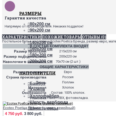
РАЗМЕРЫ
Гарантия качества
80х200 см
Напрямую от производителя. Никаких подделок!
90х200 см
120х200 см
ХАРАКТЕРИСТИКИ
ПОХОЖИЕ ТОВАРЫ
ОТЗЫВЫ (0)
Постельное белье из поплина Ecotex Poetica Бренда, размер евро, мат
140х200 см
В СОСТАВ КОМПЛЕКТА ВХОДЯТ
160х200 см
Размер простыни
215х220 см
180х200 см
Размер пододеяльника
200х220 см
200х200 см
Наволочки в комплекте
70х70 см (2 шт.)
ОБЩИЕ ХАРАКТЕРИСТИКИ
Размер комплекта
Евро
НАПОЛНИТЕЛИ
Страна производства
Россия
Ткань
Поплин
Бамбук
Материал
Хлопок
Хлопок
Особенности
Состав: 100% хлопок.
Холлофайбер
Упаковка
Пакет ПВХ, фотовкладка.
Шерсть верблюда
Ecotex Poetica Бренда (размер семейный)
Шерсть овцы
4 750 руб.
3 800 руб.