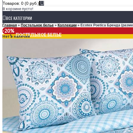
Товаров: 0 (0 руб.)
В корзине пусто!
ВСЕ КАТЕГОРИИ
Главная
»
Постельное белье
»
Коллекции
» Ecotex Poetica Бренда (разме
-20%
ПОСТЕЛЬНОЕ БЕЛЬЕ
Нет в наличии
КОЛЛЕКЦИИ
Ecotex Estetica
Ecotex Harmonica
Ecotex Monospace
РАЗМЕРЫ
1,5-спальное
2-спальное
Евро
Семейное