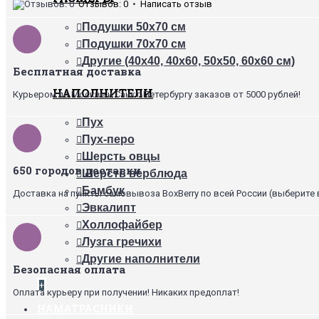
Отзывов: 0
•
Написать отзыв
Подушки 50х70 см
Подушки 70х70 см
Другие (40х40, 40х60, 50х50, 60х60 см)
Бесплатная доставка
НАПОЛНИТЕЛИ
Курьером по Москве и Санкт-Петербургу заказов от 5000 рублей!
Пух
Пух-перо
Шерсть овцы
650 городов доставки
Шерсть верблюда
Бамбук
Доставка на пункты самовывоза BoxBerry по всей России (выберите 
Эвкалипт
Холлофайбер
Лузга гречихи
Другие наполнители
Безопасная оплата
+
Оплата курьеру при получении! Никаких предоплат!
НАМАТРАСНИКИ