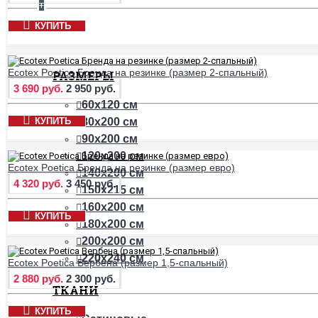
+
КУПИТЬ
ПРОСТЫНИ
Ecotex Poetica Бренда на резинке (размер 2-спальный)
РАЗМЕРЫ
3 690 руб.
2 950 руб.
60х120 см
КУПИТЬ
80х200 см
90х200 см
120х200 см
Ecotex Poetica Бренда на резинке (размер евро)
140х200 см
4 320 руб.
3 450 руб.
150х215 см
160х200 см
КУПИТЬ
180х200 см
200х200 см
220х240 см
Ecotex Poetica Вербена (размер 1,5-спальный)
2 880 руб.
2 300 руб.
ТКАНИ
КУПИТЬ