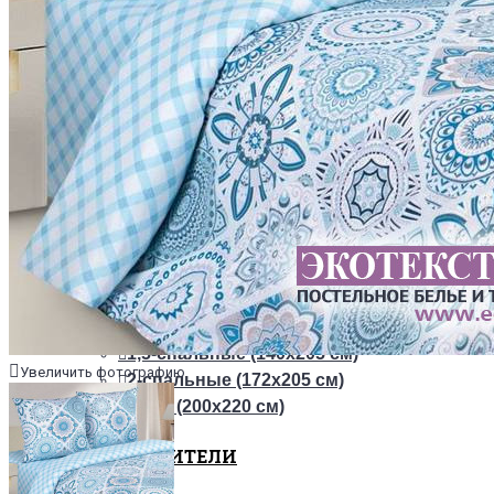
ТКАНИ
Из сатина
Из сатин-жаккарда
ПОСТЕЛЬНОЕ БЕЛЬЕ НА РЕЗИНКЕ
+
ОДЕЯЛА
РАЗМЕРЫ
1,5-спальные (140х205 см)
Увеличить фотографию
2-спальные (172х205 см)
Евро (200х220 см)
НАПОЛНИТЕЛИ