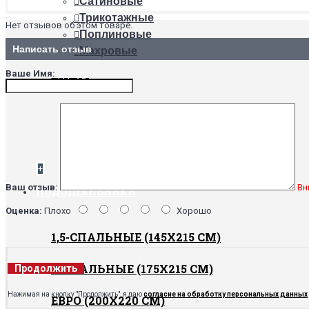
Сатиновые
Трикотажные
Нет отзывов об этом товаре.
Поплиновые
Написать отзыв
Махровые
Ваше Имя:
ТИПЫ
На резинке
Непромокаемые
Обычные
+
Ваш отзыв:
Вн
ПОДОДЕЯЛЬНИКИ
Оценка:
Плохо
Хорошо
1,5-СПАЛЬНЫЕ (145Х215 СМ)
2-СПАЛЬНЫЕ (175Х215 СМ)
Продолжить
Нажимая на кнопку "Продолжить", я даю
согласие на обработку персональных данных
ЕВРО (200Х220 СМ)