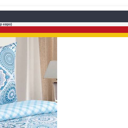
р евро)