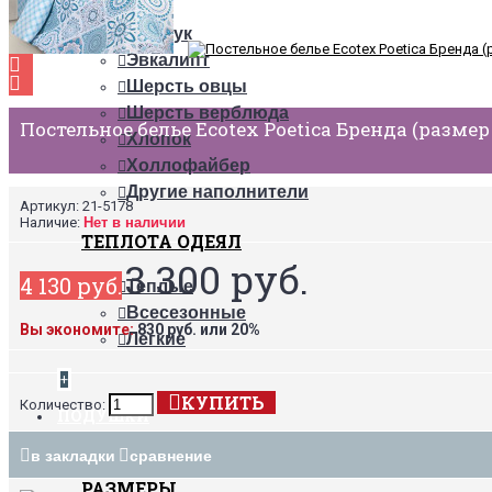
Пух
Бамбук
Эвкалипт
Шерсть овцы
Шерсть верблюда
Постельное белье Ecotex Poetica Бренда (размер
Хлопок
Холлофайбер
Другие наполнители
Артикул:
21-5178
Наличие:
Нет в наличии
ТЕПЛОТА ОДЕЯЛ
3 300 руб.
4 130 руб.
Теплые
Всесезонные
Вы экономите:
830 руб. или 20%
Легкие
+
КУПИТЬ
Количество:
ПОДУШКИ
в закладки
сравнение
РАЗМЕРЫ