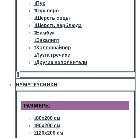
Пух
Пух-перо
Шерсть овцы
Шерсть верблюда
Бамбук
Эвкалипт
Холлофайбер
Лузга гречихи
Другие наполнители
+
НАМАТРАСНИКИ
РАЗМЕРЫ
80х200 см
90х200 см
120х200 см