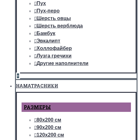
Пух
Пух-перо
Шерсть овцы
Шерсть верблюда
Бамбук
Эвкалипт
Холлофайбер
Лузга гречихи
Другие наполнители
+
НАМАТРАСНИКИ
РАЗМЕРЫ
80х200 см
90х200 см
120х200 см