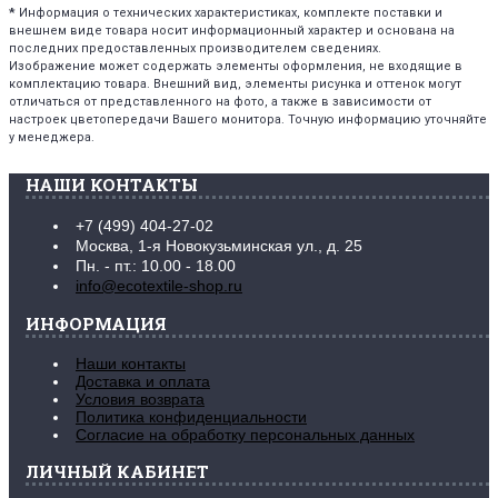
*
Информация о технических характеристиках, комплекте поставки и
внешнем виде товара носит информационный характер и основана на
последних предоставленных производителем сведениях.
Изображение может содержать элементы оформления, не входящие в
комплектацию товара. Внешний вид, элементы рисунка и оттенок могут
отличаться от представленного на фото, а также в зависимости от
настроек цветопередачи Вашего монитора. Точную информацию уточняйте
у менеджера.
НАШИ КОНТАКТЫ
+7 (499) 404-27-02
Москва, 1-я Новокузьминская ул., д. 25
Пн. - пт.: 10.00 - 18.00
info@ecotextile-shop.ru
ИНФОРМАЦИЯ
Наши контакты
Доставка и оплата
Условия возврата
Политика конфиденциальности
Согласие на обработку персональных данных
ЛИЧНЫЙ КАБИНЕТ