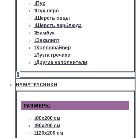
Пух
Пух-перо
Шерсть овцы
Шерсть верблюда
Бамбук
Эвкалипт
Холлофайбер
Лузга гречихи
Другие наполнители
+
НАМАТРАСНИКИ
РАЗМЕРЫ
80х200 см
90х200 см
120х200 см