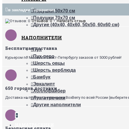
в закладки
сравнение
Подушки 50х70 см
Подушки 70х70 см
Отзывов: 0
•
Написать отзыв
Другие (40х40, 40х60, 50х50, 60х60 см)
НАПОЛНИТЕЛИ
Бесплатная доставка
Пух
Пух-перо
Курьером по Москве и Санкт-Петербургу заказов от 5000 рублей!
Шерсть овцы
Шерсть верблюда
Бамбук
Эвкалипт
650 городов доставки
Холлофайбер
Доставка на пункты самовывоза BoxBerry по всей России (выберите 
Лузга гречихи
Другие наполнители
+
НАМАТРАСНИКИ
Безопасная оплата