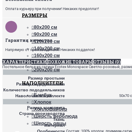
Оплата курьеру при получении! Никаких предоплат!
РАЗМЕРЫ
80х200 см
90х200 см
Гарантия качества
120х200 см
140х200 см
Напрямую от производителя. Никаких подделок!
160х200 см
ХАРАКТЕРИСТИКИ
ПОХОЖИЕ ТОВАРЫ
ОТЗЫВЫ (0)
180х200 см
Постельное белье из сатина Ecotex Monospace Светло-розовый, разме
200х200 см
Размер простыни
НАПОЛНИТЕЛИ
Размер пододеяльника
Количество пододеяльников
Бамбук
Наволочки в комплекте
50х70 с
Хлопок
Размер комплекта
Холлофайбер
Страна производства
Шерсть верблюда
Ткань
Шерсть овцы
Материал
Особенности
Состав: 100% хлопок, премиум-сати