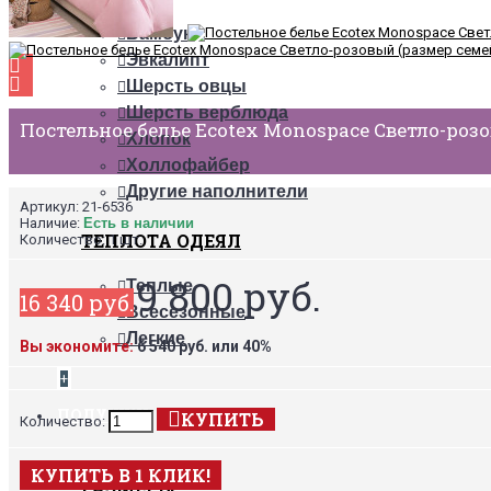
Пух
Бамбук
Эвкалипт
Шерсть овцы
Шерсть верблюда
Постельное белье Ecotex Monospace Светло-роз
Хлопок
Холлофайбер
Другие наполнители
Артикул:
21-6536
Наличие:
Есть в наличии
ТЕПЛОТА ОДЕЯЛ
Количество:
1 шт.
9 800 руб.
Теплые
16 340 руб.
Всесезонные
Легкие
Вы экономите:
6 540 руб. или 40%
+
ПОДУШКИ
КУПИТЬ
Количество:
КУПИТЬ В 1 КЛИК!
РАЗМЕРЫ