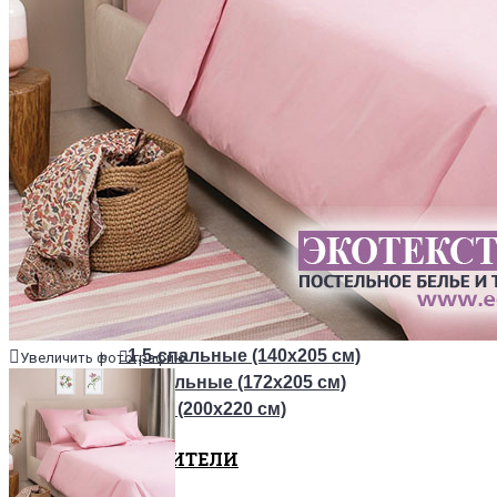
ТКАНИ
Из сатина
Из сатин-жаккарда
ПОСТЕЛЬНОЕ БЕЛЬЕ НА РЕЗИНКЕ
+
ОДЕЯЛА
РАЗМЕРЫ
1,5-спальные (140х205 см)
Увеличить фотографию
2-спальные (172х205 см)
Евро (200х220 см)
НАПОЛНИТЕЛИ