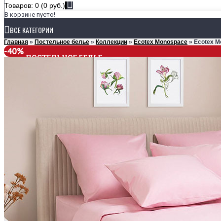
Товаров: 0 (0 руб.)
В корзине пусто!
ВСЕ КАТЕГОРИИ
Главная
»
Постельное белье
»
Коллекции
»
Ecotex Monospace
» Ecotex M
-40%
ПОСТЕЛЬНОЕ БЕЛЬЕ
КОЛЛЕКЦИИ
Ecotex Estetica
Ecotex Harmonica
Ecotex Monospace
РАЗМЕРЫ
1,5-спальное
2-спальное
Евро
Семейное