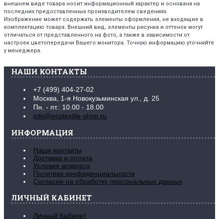
внешнем виде товара носит информационный характер и основана на
последних предоставленных производителем сведениях.
Изображение может содержать элементы оформления, не входящие в
комплектацию товара. Внешний вид, элементы рисунка и оттенок могут
отличаться от представленного на фото, а также в зависимости от
настроек цветопередачи Вашего монитора. Точную информацию уточняйте
у менеджера.
НАШИ КОНТАКТЫ
+7 (499) 404-27-02
Москва, 1-я Новокузьминская ул., д. 25
Пн. - пт.: 10.00 - 18.00
info@ecotextile-shop.ru
ИНФОРМАЦИЯ
Наши контакты
Доставка и оплата
Условия возврата
Политика конфиденциальности
Согласие на обработку персональных данных
ЛИЧНЫЙ КАБИНЕТ
Личный Кабинет