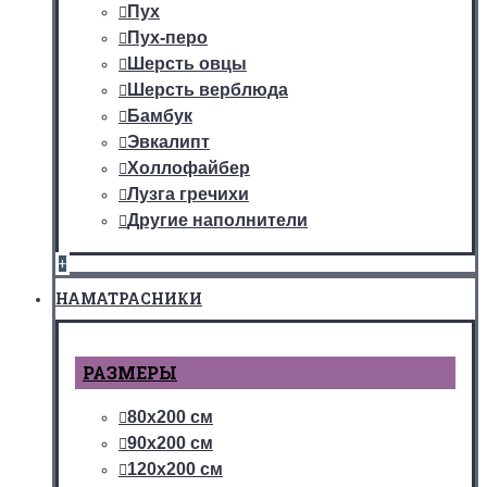
Пух
Пух-перо
Шерсть овцы
Шерсть верблюда
Бамбук
Эвкалипт
Холлофайбер
Лузга гречихи
Другие наполнители
+
НАМАТРАСНИКИ
РАЗМЕРЫ
80х200 см
90х200 см
120х200 см