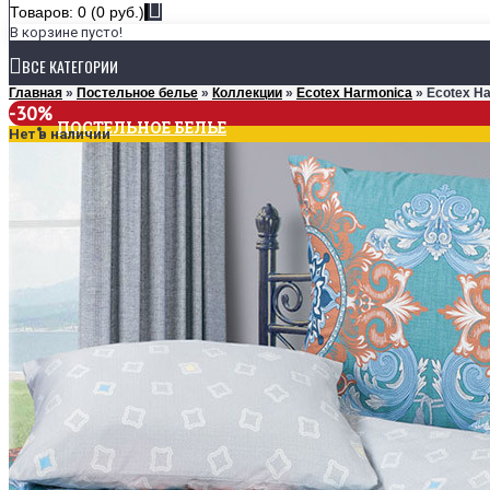
Товаров: 0 (0 руб.)
В корзине пусто!
ВСЕ КАТЕГОРИИ
Главная
»
Постельное белье
»
Коллекции
»
Ecotex Harmonica
» Ecotex H
-30%
ПОСТЕЛЬНОЕ БЕЛЬЕ
Нет в наличии
КОЛЛЕКЦИИ
Ecotex Estetica
Ecotex Harmonica
Ecotex Monospace
РАЗМЕРЫ
1,5-спальное
2-спальное
Евро
Семейное