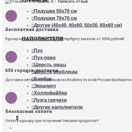
Отзывов: 0
•
Написать отзыв
Подушки 50х70 см
Подушки 70х70 см
Другие (40х40, 40х60, 50х50, 60х60 см)
Бесплатная доставка
НАПОЛНИТЕЛИ
Курьером по Москве и Санкт-Петербургу заказов от 5000 рублей!
Пух
Пух-перо
Шерсть овцы
650 городов доставки
Шерсть верблюда
Бамбук
Доставка на пункты самовывоза BoxBerry по всей России (выберите 
Эвкалипт
Холлофайбер
Лузга гречихи
Другие наполнители
Безопасная оплата
+
Оплата курьеру при получении! Никаких предоплат!
НАМАТРАСНИКИ