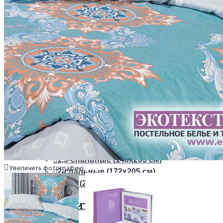
ТКАНИ
Из сатина
Из сатин-жаккарда
ПОСТЕЛЬНОЕ БЕЛЬЕ НА РЕЗИНКЕ
+
ОДЕЯЛА
РАЗМЕРЫ
1,5-спальные (140х205 см)
Увеличить фотографию
2-спальные (172х205 см)
Евро (200х220 см)
НАПОЛНИТЕЛИ