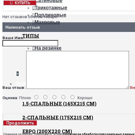
Сатиновые
КУПИТЬ
Трикотажные
Поплиновые
Нет отзывов об этом товаре.
Махровые
Написать отзыв
ТИПЫ
Ваше Имя:
На резинке
Непромокаемые
Обычные
+
ПОДОДЕЯЛЬНИКИ
Ваш отзыв:
Вн
Оценка:
Плохо
Хорошо
1,5-СПАЛЬНЫЕ (145Х215 СМ)
2-СПАЛЬНЫЕ (175Х215 СМ)
Продолжить
ЕВРО (200Х220 СМ)
Нажимая на кнопку "Продолжить", я даю
согласие на обработку персональных данных