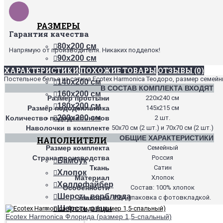
РАЗМЕРЫ
Гарантия качества
80х200 см
Напрямую от производителя. Никаких подделок!
90х200 см
ХАРАКТЕРИСТИКИ
ПОХОЖИЕ ТОВАРЫ
ОТЗЫВЫ (0)
120х200 см
Постельное белье из сатина Ecotex Harmonica Теодоро, размер семейн
140х200 см
В СОСТАВ КОМПЛЕКТА ВХОДЯТ
160х200 см
Размер простыни
220х240 см
180х200 см
Размер пододеяльника
145х215 см
200х200 см
Количество пододеяльников
2 шт.
Наволочки в комплекте
50х70 см (2 шт.) и 70х70 см (2 шт.)
ОБЩИЕ ХАРАКТЕРИСТИКИ
НАПОЛНИТЕЛИ
Размер комплекта
Семейный
Страна производства
Россия
Бамбук
Ткань
Сатин
Хлопок
Материал
Хлопок
Холлофайбер
Особенности
Состав: 100% хлопок
Шерсть верблюда
Упаковка
ПВХ-упаковка с фотовкладкой.
Шерсть овцы
Ecotex Harmonica Флорида (размер 1,5-спальный)