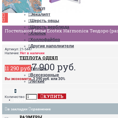
Пух
Бамбук
Эвкалипт
Шерсть овцы
Шерсть верблюда
Постельное белье Ecotex Harmonica Теодоро (р
Хлопок
Холлофайбер
Другие наполнители
Артикул:
21-5447
Наличие:
Нет в наличии
ТЕПЛОТА ОДЕЯЛ
7 900 руб.
11 290 руб.
Теплые
Всесезонные
Вы экономите:
3 390 руб. или 30%
Легкие
+
КУПИТЬ
Количество:
ПОДУШКИ
в закладки
сравнение
РАЗМЕРЫ