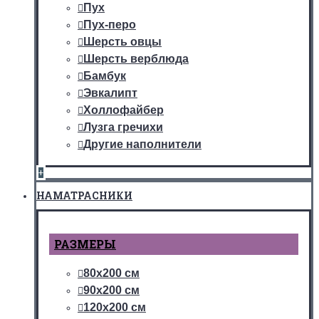
Пух
Пух-перо
Шерсть овцы
Шерсть верблюда
Бамбук
Эвкалипт
Холлофайбер
Лузга гречихи
Другие наполнители
+
НАМАТРАСНИКИ
РАЗМЕРЫ
80х200 см
90х200 см
120х200 см