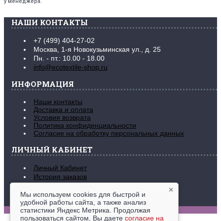
у менеджера.
НАШИ КОНТАКТЫ
+7 (499) 404-27-02
Москва, 1-я Новокузьминская ул., д. 25
Пн. - пт.: 10.00 - 18.00
info@ecotextile-shop.ru
ИНФОРМАЦИЯ
Наши контакты
Доставка и оплата
Условия возврата
Политика конфиденциальности
Согласие на обработку персональных данных
ЛИЧНЫЙ КАБИНЕТ
Личный Кабинет
История заказов
Закладки (
0
)
×
Рассылка новостей
Мы используем cookies для быстрой и
удобной работы сайта, а также анализ
www.ecotextile-shop.ru © 2016-2026
статистики Яндекс Метрика. Продолжая
пользоваться сайтом, Вы даете
согласие на