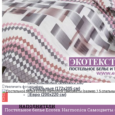
ТКАНИ
Из сатина
Из сатин-жаккарда
ПОСТЕЛЬНОЕ БЕЛЬЕ НА РЕЗИНКЕ
+
ОДЕЯЛА
РАЗМЕРЫ
1,5-спальные (140х205 см)
Увеличить фотографию
2-спальные (172х205 см)
Евро (200х220 см)
НАПОЛНИТЕЛИ
Постельное белье Ecotex Harmonica Самоцветы 