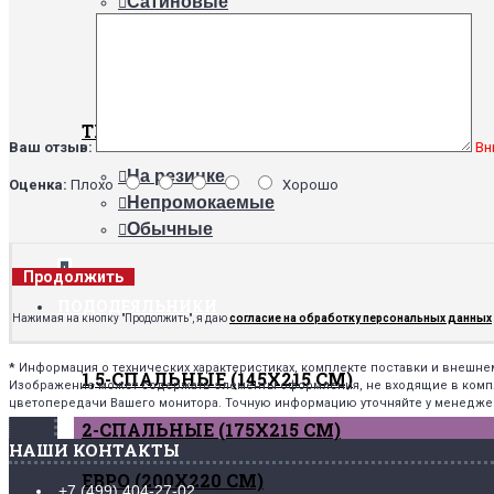
Сатиновые
Трикотажные
Поплиновые
Махровые
ТИПЫ
Ваш отзыв:
Вн
На резинке
Оценка:
Плохо
Хорошо
Непромокаемые
Обычные
+
Продолжить
ПОДОДЕЯЛЬНИКИ
Нажимая на кнопку "Продолжить", я даю
согласие на обработку персональных данных
*
Информация о технических характеристиках, комплекте поставки и внешн
1,5-СПАЛЬНЫЕ (145Х215 СМ)
Изображение может содержать элементы оформления, не входящие в комплек
цветопередачи Вашего монитора. Точную информацию уточняйте у менедже
2-СПАЛЬНЫЕ (175Х215 СМ)
НАШИ КОНТАКТЫ
ЕВРО (200Х220 СМ)
+7 (499) 404-27-02