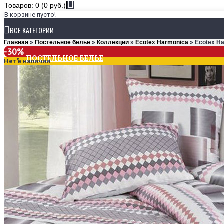
Товаров: 0 (0 руб.)
В корзине пусто!
ВСЕ КАТЕГОРИИ
Главная
»
Постельное белье
»
Коллекции
»
Ecotex Harmonica
» Ecotex H
-30%
ПОСТЕЛЬНОЕ БЕЛЬЕ
Нет в наличии
КОЛЛЕКЦИИ
Ecotex Estetica
Ecotex Harmonica
Ecotex Monospace
РАЗМЕРЫ
1,5-спальное
2-спальное
Евро
Семейное