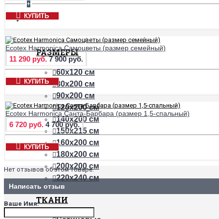
+
КУПИТЬ
ПРОСТЫНИ
Ecotex Harmonica Самоцветы (размер семейный)
РАЗМЕРЫ
11 290 руб.
7 900 руб.
60х120 см
КУПИТЬ
80х200 см
90х200 см
120х200 см
Ecotex Harmonica Санта-Барбара (размер 1,5-спальный)
140х200 см
6 720 руб.
4 700 руб.
150х215 см
160х200 см
КУПИТЬ
180х200 см
200х200 см
Нет отзывов об этом товаре.
220х240 см
Написать отзыв
ТКАНИ
Ваше Имя: