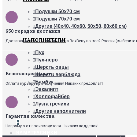
Подушки 50х70 см
Подушки 70х70 см
Другие (40х40, 40х60, 50х50, 60х60 см)
650 городов доставки
НАПОЛНИТЕЛИ
Доставка на пункты самовывоза BoxBerry по всей России (выберите 
Пух
Пух-перо
Шерсть овцы
Безопасная оплата
Шерсть верблюда
Бамбук
Оплата курьеру при получении! Никаких предоплат!
Эвкалипт
Холлофайбер
Лузга гречихи
Другие наполнители
Гарантия качества
+
Напрямую от производителя. Никаких подделок!
НАМАТРАСНИКИ