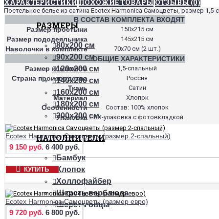
ХАРАКТЕРИСТИКИ
ПОХОЖИЕ ТОВАРЫ
ОТЗЫВЫ (0)
Постельное белье из сатина Ecotex Harmonica Самоцветы, размер 1,5-
В СОСТАВ КОМПЛЕКТА ВХОДЯТ
РАЗМЕРЫ
Размер простыни
150х215 см
Размер пододеяльника
145х215 см
80х200 см
Наволочки в комплекте
70х70 см (2 шт.)
90х200 см
ОБЩИЕ ХАРАКТЕРИСТИКИ
Размер комплекта
1,5-спальный
120х200 см
Страна производства
Россия
140х200 см
Ткань
Сатин
160х200 см
Материал
Хлопок
180х200 см
Особенности
Состав: 100% хлопок
200х200 см
Упаковка
ПВХ-упаковка с фотовкладкой.
Ecotex Harmonica Самоцветы (размер 2-спальный)
НАПОЛНИТЕЛИ
9 150 руб.
6 400 руб.
Бамбук
Хлопок
КУПИТЬ
Холлофайбер
Шерсть верблюда
Ecotex Harmonica Самоцветы (размер евро)
Шерсть овцы
9 720 руб.
6 800 руб.