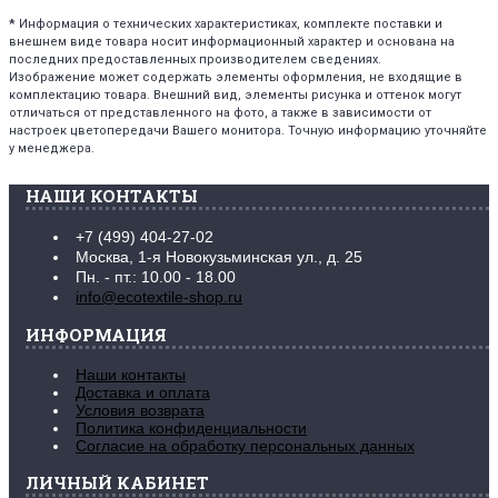
*
Информация о технических характеристиках, комплекте поставки и
внешнем виде товара носит информационный характер и основана на
последних предоставленных производителем сведениях.
Изображение может содержать элементы оформления, не входящие в
комплектацию товара. Внешний вид, элементы рисунка и оттенок могут
отличаться от представленного на фото, а также в зависимости от
настроек цветопередачи Вашего монитора. Точную информацию уточняйте
у менеджера.
НАШИ КОНТАКТЫ
+7 (499) 404-27-02
Москва, 1-я Новокузьминская ул., д. 25
Пн. - пт.: 10.00 - 18.00
info@ecotextile-shop.ru
ИНФОРМАЦИЯ
Наши контакты
Доставка и оплата
Условия возврата
Политика конфиденциальности
Согласие на обработку персональных данных
ЛИЧНЫЙ КАБИНЕТ