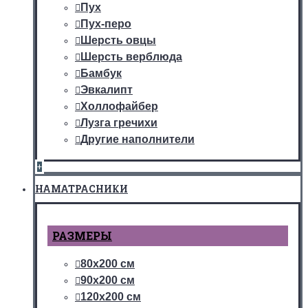
Пух
Пух-перо
Шерсть овцы
Шерсть верблюда
Бамбук
Эвкалипт
Холлофайбер
Лузга гречихи
Другие наполнители
+
НАМАТРАСНИКИ
РАЗМЕРЫ
80х200 см
90х200 см
120х200 см