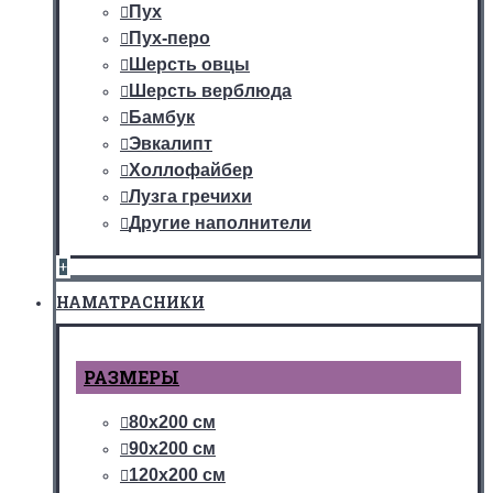
Пух
Пух-перо
Шерсть овцы
Шерсть верблюда
Бамбук
Эвкалипт
Холлофайбер
Лузга гречихи
Другие наполнители
+
НАМАТРАСНИКИ
РАЗМЕРЫ
80х200 см
90х200 см
120х200 см