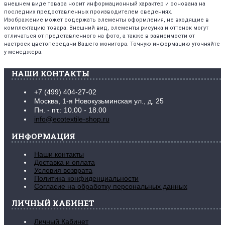
внешнем виде товара носит информационный характер и основана на
последних предоставленных производителем сведениях.
Изображение может содержать элементы оформления, не входящие в
комплектацию товара. Внешний вид, элементы рисунка и оттенок могут
отличаться от представленного на фото, а также в зависимости от
настроек цветопередачи Вашего монитора. Точную информацию уточняйте
у менеджера.
НАШИ КОНТАКТЫ
+7 (499) 404-27-02
Москва, 1-я Новокузьминская ул., д. 25
Пн. - пт.: 10.00 - 18.00
info@ecotextile-shop.ru
ИНФОРМАЦИЯ
Наши контакты
Доставка и оплата
Условия возврата
Политика конфиденциальности
Согласие на обработку персональных данных
ЛИЧНЫЙ КАБИНЕТ
Личный Кабинет