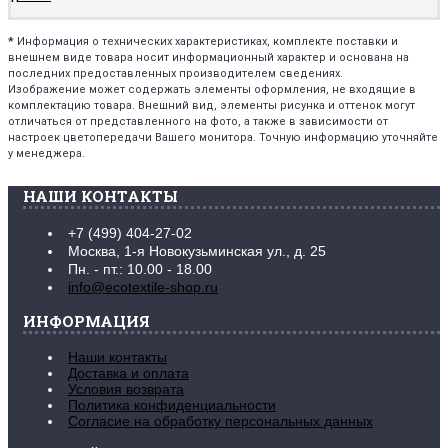
*
Информация о технических характеристиках, комплекте поставки и
внешнем виде товара носит информационный характер и основана на
последних предоставленных производителем сведениях.
Изображение может содержать элементы оформления, не входящие в
комплектацию товара. Внешний вид, элементы рисунка и оттенок могут
отличаться от представленного на фото, а также в зависимости от
настроек цветопередачи Вашего монитора. Точную информацию уточняйте
у менеджера.
НАШИ КОНТАКТЫ
+7 (499) 404-27-02
Москва, 1-я Новокузьминская ул., д. 25
Пн. - пт.: 10.00 - 18.00
info@ecotextile-shop.ru
ИНФОРМАЦИЯ
Наши контакты
Доставка и оплата
Условия возврата
Политика конфиденциальности
Согласие на обработку персональных данных