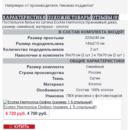
Напрямую от производителя. Никаких подделок!
ХАРАКТЕРИСТИКИ
ПОХОЖИЕ ТОВАРЫ
ОТЗЫВЫ (0)
Постельное белье из сатина Ecotex Harmonica Оранжевый джаз,
размер семейный, материал - хлопок
В СОСТАВ КОМПЛЕКТА ВХОДЯТ
Размер простыни
220х240 см
Размер пододеяльника
145х215 см
Количество пододеяльников
2 шт.
Наволочки в комплекте
50х70 см (2 шт.) и 70х70 см (2 шт.)
ОБЩИЕ ХАРАКТЕРИСТИКИ
Размер комплекта
Семейный
Страна производства
Россия
Ткань
Сатин
Материал
Хлопок
Особенности
Состав: 100% хлопок
Упаковка
ПВХ-упаковка с фотовкладкой.
Ecotex Harmonica Орфео (размер 1,5-спальный)
6 720 руб.
4 700 руб.
КУПИТЬ