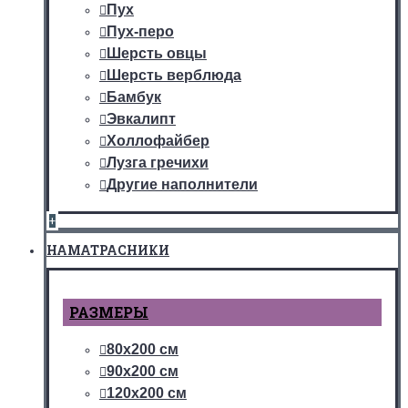
Пух
Пух-перо
Шерсть овцы
Шерсть верблюда
Бамбук
Эвкалипт
Холлофайбер
Лузга гречихи
Другие наполнители
+
НАМАТРАСНИКИ
РАЗМЕРЫ
80х200 см
90х200 см
120х200 см