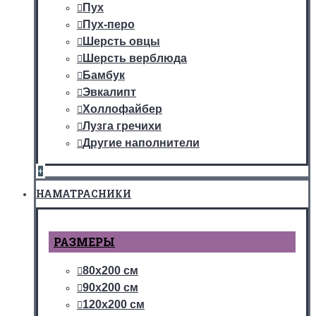
Пух
Пух-перо
Шерсть овцы
Шерсть верблюда
Бамбук
Эвкалипт
Холлофайбер
Лузга гречихи
Другие наполнители
+
НАМАТРАСНИКИ
РАЗМЕРЫ
80х200 см
90х200 см
120х200 см