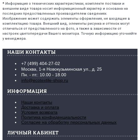
*
Информация о технических характеристиках, комплекте поставки и
внешнем виде товара носит информационный характер и основана на
последних предоставленных производителем сведениях.
Изображение может содержать элементы оформления, не входящие в
комплектацию товара. Внешний вид, элементы рисунка и оттенок могут
отличаться от представленного на фото, а также в зависимости от
настроек цветопередачи Вашего монитора. Точную информацию уточняйте
у менеджера.
НАШИ КОНТАКТЫ
+7 (499) 404-27-02
Москва, 1-я Новокузьминская ул., д. 25
Пн. - пт.: 10.00 - 18.00
info@ecotextile-shop.ru
ИНФОРМАЦИЯ
Наши контакты
Доставка и оплата
Условия возврата
Политика конфиденциальности
Согласие на обработку персональных данных
ЛИЧНЫЙ КАБИНЕТ